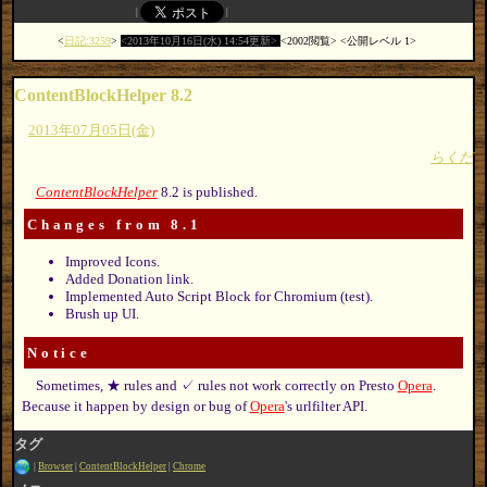
日記:3259
2013年10月16日(水) 14:54更新
2002閲覧
公開レベル 1
ContentBlockHelper 8.2
2013年07月05日(金)
らくだ
ContentBlockHelper
8.2 is published.
Changes from 8.1
Improved Icons.
Added Donation link.
Implemented Auto Script Block for Chromium (test).
Brush up UI.
Notice
Sometimes, ★ rules and ✓ rules not work correctly on Presto
Opera
.
Because it happen by design or bug of
Opera
's urlfilter API.
タグ
Browser
ContentBlockHelper
Chrome