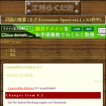
日誌の検索 [タグ:Extensions Opera en] 1～3(3件中)
ナビゲーション
本文
補足
ContentBlockHelper 8.3
2013年07月11日(木)
らくだ
ContentBlockHelper
8.3 is published.
Changes from 8.2
Get the fastest blocking engine on Chromium.