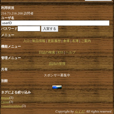
利用状況
216.73.216.208
訪問者
ユーザ名
パスワード
メニュー
入口
製品情報
更新履歴
倉庫
名簿
ご案内
機能メニュー
日誌の検索
RSS
ヘルプ
管理メニュー
品詞の管理
共有
スポンサー募集中
別館
タグによる絞り込み
(3)
Browser
(3)
Chrome
(3)
ContentBlockHelper
Copyright by
らくだ
. All rights reserved.