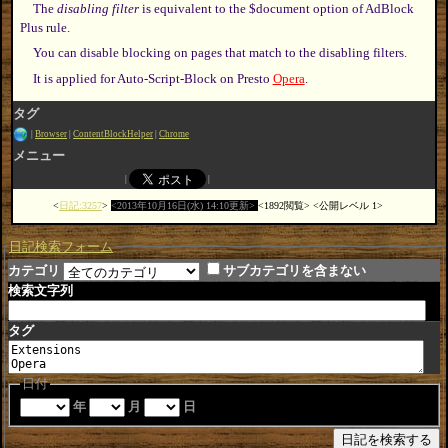
The
disabling filter
is equivalent to the $document option of AdBlock
Plus rule.
You can disable blocking on pages that match to the disabling filters.
It is applied for Auto-Script-Block on Presto
Opera
.
タグ
Browser
ContentBlockHelper
Chrome
メニュー
日記:3257
2013年10月16日(水) 14:10更新
1892閲覧
公開レベル 1
日記検索フォーム
カテゴリ
サブカテゴリを含まない
検索文字列
タグ
日付
年
月
日