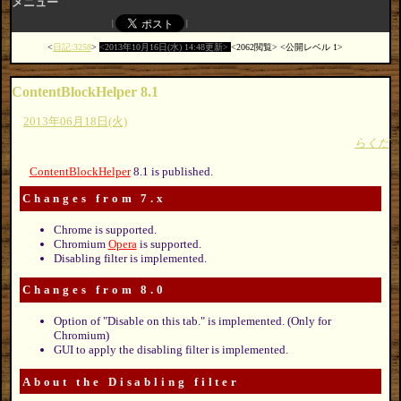
メニュー
日記:3258
2013年10月16日(水) 14:48更新
2062閲覧
公開レベル 1
ContentBlockHelper 8.1
2013年06月18日(火)
らくだ
ContentBlockHelper
8.1 is published.
Changes from 7.x
Chrome is supported.
Chromium
Opera
is supported.
Disabling filter is implemented.
Changes from 8.0
Option of "Disable on this tab." is implemented. (Only for
Chromium)
GUI to apply the disabling filter is implemented.
About the Disabling filter