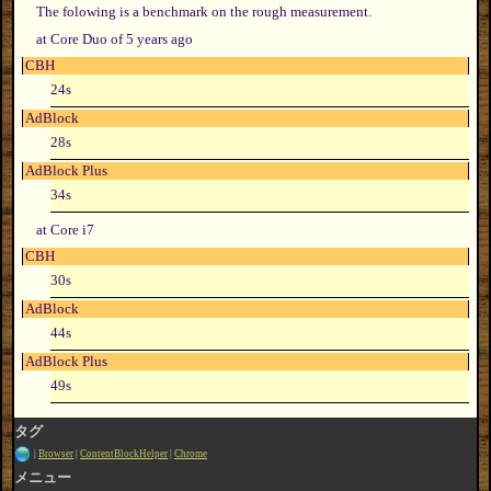
The folowing is a benchmark on the rough measurement.
at Core Duo of 5 years ago
CBH
24s
AdBlock
28s
AdBlock Plus
34s
at Core i7
CBH
30s
AdBlock
44s
AdBlock Plus
49s
タグ
Browser
ContentBlockHelper
Chrome
メニュー