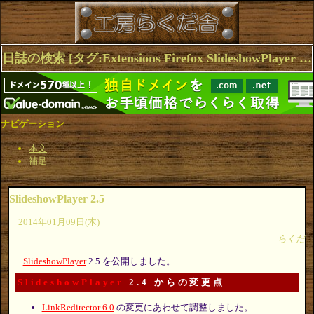
日誌の検索 [タグ:Extensions Firefox SlideshowPlayer Browser Opera] 1～2(2件中)
ナビゲーション
本文
補足
SlideshowPlayer 2.5
2014年01月09日(木)
らくだ
SlideshowPlayer
2.5 を公開しました。
SlideshowPlayer
2.4 からの変更点
LinkRedirector 6.0
の変更にあわせて調整しました。