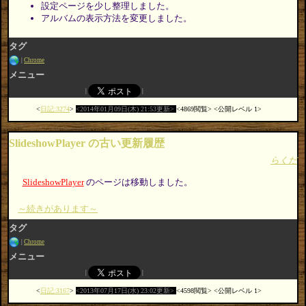
設定ページを少し整理しました。
アルバムの表示方法を変更しました。
タグ
Chrome
メニュー
日記:3274
2014年01月09日(木) 21:53更新
4869閲覧
公開レベル 1
SlideshowPlayer の古い更新履歴
らくだ
SlideshowPlayer
のページは移動しました。
～続きがあります～
タグ
Chrome
メニュー
日記:3167
2013年07月17日(水) 23:02更新
4598閲覧
公開レベル 1