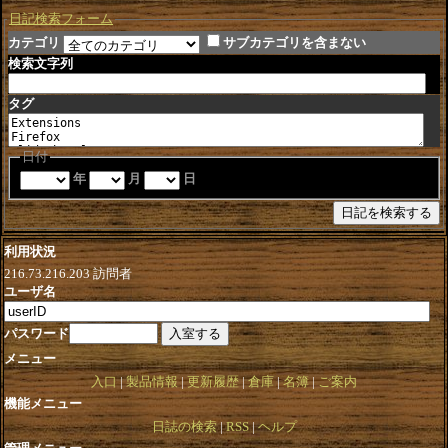
日記検索フォーム
カテゴリ
サブカテゴリを含まない
検索文字列
タグ
日付
年
月
日
利用状況
216.73.216.203
訪問者
ユーザ名
パスワード
メニュー
入口
製品情報
更新履歴
倉庫
名簿
ご案内
機能メニュー
日誌の検索
RSS
ヘルプ