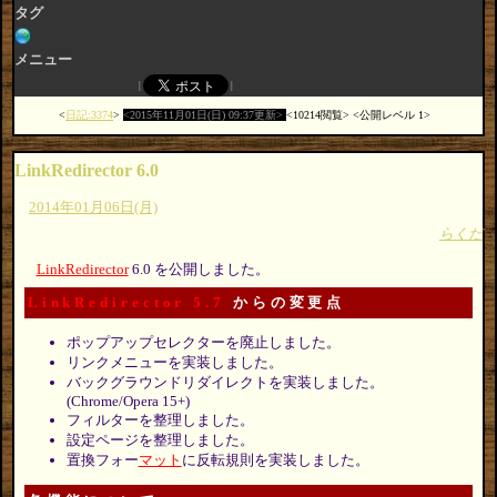
タグ
メニュー
日記:3374
2015年11月01日(日) 09:37更新
10214閲覧
公開レベル 1
LinkRedirector 6.0
2014年01月06日(月)
らくだ
LinkRedirector
6.0 を公開しました。
LinkRedirector 5.7
からの変更点
ポップアップセレクターを廃止しました。
リンクメニューを実装しました。
バックグラウンドリダイレクトを実装しました。
(Chrome/Opera 15+)
フィルターを整理しました。
設定ページを整理しました。
置換フォー
マット
に反転規則を実装しました。