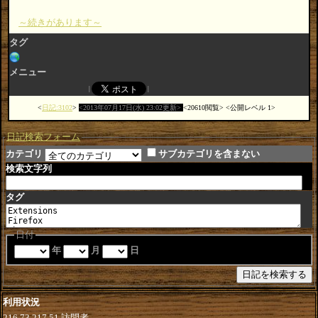
～続きがあります～
タグ
メニュー
日記:3102
2013年07月17日(水) 23:02更新
20610閲覧
公開レベル 1
日記検索フォーム
カテゴリ
サブカテゴリを含まない
検索文字列
タグ
日付
年
月
日
利用状況
216.73.217.51
訪問者