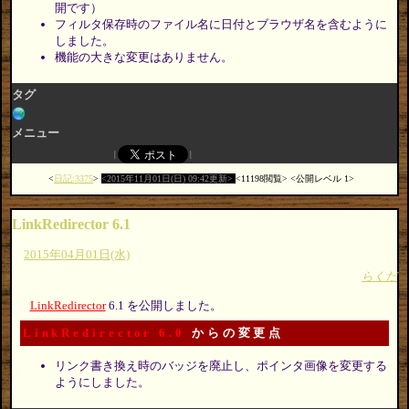
開です）
フィルタ保存時のファイル名に日付とブラウザ名を含むように
しました。
機能の大きな変更はありません。
タグ
メニュー
日記:3375
2015年11月01日(日) 09:42更新
11198閲覧
公開レベル 1
LinkRedirector 6.1
2015年04月01日(水)
らくだ
LinkRedirector
6.1 を公開しました。
LinkRedirector 6.0
からの変更点
リンク書き換え時のバッジを廃止し、ポインタ画像を変更する
ようにしました。