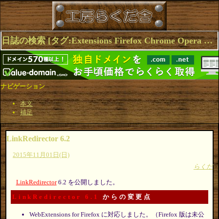
日誌の検索 [タグ:Extensions Firefox Chrome Opera LinkRedirector Browser] 1～5(5件中)
ナビゲーション
本文
補足
LinkRedirector 6.2
2015年11月01日(日)
らくだ
LinkRedirector
6.2 を公開しました。
LinkRedirector 6.1
からの変更点
WebExtensions for Firefox に対応しました。（Firefox 版は未公