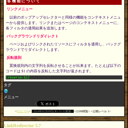
各機能について
リンクメニュー
以前のポップアップセレクターと同様の機能をコンテキストメニュ
ーから提供します。リンクまたはページのコンテキストメニューに、
各フィルタの適用結果を追加します。
バックグラウンドリダイレクト
ページおよびリンクされたリソースにフィルタを適用し、バックグ
ラウンドでリダイレクトします。
反転規則
置換規則内の文字列を反転させることが出来ます。たとえば以下の
コードは $1 の内容を反転した文字列が返されます。
[reverse:$1]
タグ
メニュー
日記:3266
2014年01月09日(木) 21:52更新
12590閲覧
公開レベル 1
LinkRedirector 5.7