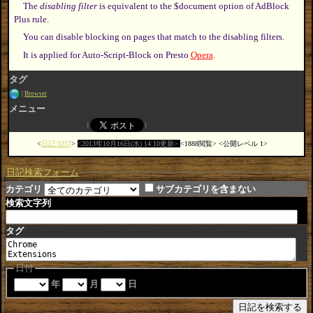
The
disabling filter
is equivalent to the $document option of AdBlock
Plus rule.
You can disable blocking on pages that match to the disabling filters.
It is applied for Auto-Script-Block on Presto
Opera
.
タグ
Browser
メニュー
日記:3257
2013年10月16日(水) 14:10更新
1888閲覧
公開レベル 1
日記検索フォーム
カテゴリ
サブカテゴリを含まない
検索文字列
タグ
日付
年
月
日