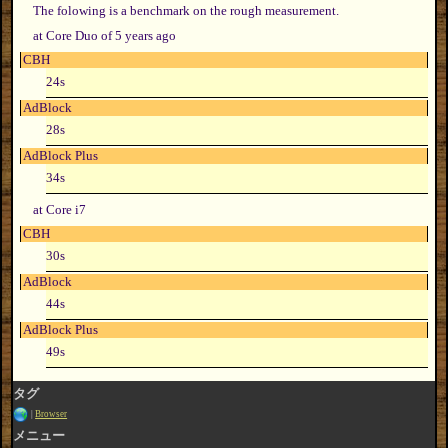
The folowing is a benchmark on the rough measurement.
at Core Duo of 5 years ago
CBH
24s
AdBlock
28s
AdBlock Plus
34s
at Core i7
CBH
30s
AdBlock
44s
AdBlock Plus
49s
タグ
Browser
メニュー