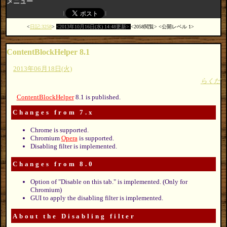
メニュー
日記:3258
2013年10月16日(水) 14:48更新
2058閲覧
公開レベル 1
ContentBlockHelper 8.1
2013年06月18日(火)
らくだ
ContentBlockHelper
8.1 is published.
Changes from 7.x
Chrome is supported.
Chromium
Opera
is supported.
Disabling filter is implemented.
Changes from 8.0
Option of "Disable on this tab." is implemented. (Only for
Chromium)
GUI to apply the disabling filter is implemented.
About the Disabling filter