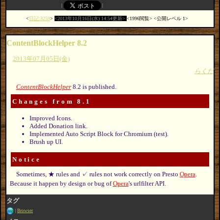
日記:3259
2013年10月16日(水) 14:54更新
1996閲覧
公開レベル 1
ContentBlockHelper 8.2
2013年07月05日(金)
らくだ
ContentBlockHelper
8.2 is published.
Changes from 8.1
Improved Icons.
Added Donation link.
Implemented Auto Script Block for Chromium (test).
Brush up UI.
Notice
Sometimes, ★ rules and ✓ rules not work correctly on Presto
Opera
.
Because it happen by design or bug of
Opera
's urlfilter API.
タグ
Browser