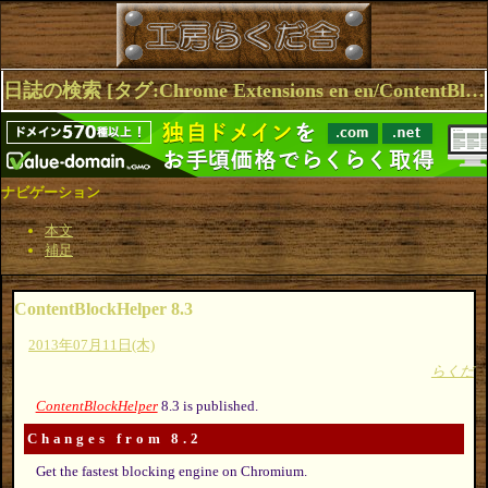
日誌の検索 [タグ:Chrome Extensions en en/ContentBlockHelper Opera] 1～3(3件中)
ナビゲーション
本文
補足
ContentBlockHelper 8.3
2013年07月11日(木)
らくだ
ContentBlockHelper
8.3 is published.
Changes from 8.2
Get the fastest blocking engine on Chromium.