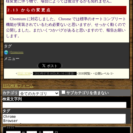
様変更に伴う物で、場合によっては復活するかも知れません。
2.13 からの変更点
Chomium に対応しました。 Chrome では標準のオートコンプリート
機能が実装されているため必要ないと思いますが、せっかく動くので
公開しました。まだいくつかバグがあると思いますので、報告お願い
します。
タグ
Extensions
メニュー
日記:3238
2013年07月18日(木) 16:22更新
3335閲覧
公開レベル 1
日記検索フォーム
カテゴリ
サブカテゴリを含まない
検索文字列
タグ
日付