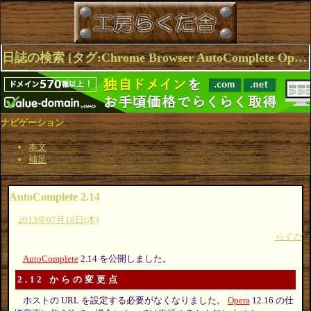
日誌の検索 [タグ:Chrome Browser AutoComplete Opera] 1～1(1件中)
ナビゲーション
本文
補足
AutoComplete 2.14
2013年07月18日(木)
らくだ
AutoComplete
2.14 を公開しました。
2.12 からの変更点
ホストの URL を設定する必要がなくなりました。
Opera
12.16 の仕