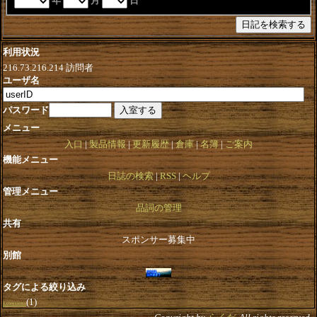
年
月
日
利用状況
216.73.216.214
訪問者
ユーザ名
パスワード
メニュー
入口
製品情報
更新履歴
倉庫
名簿
ご案内
機能メニュー
日誌の検索
RSS
ヘルプ
管理メニュー
品詞の管理
共有
スポンサー募集中
別館
タグによる絞り込み
(1)
Extensions