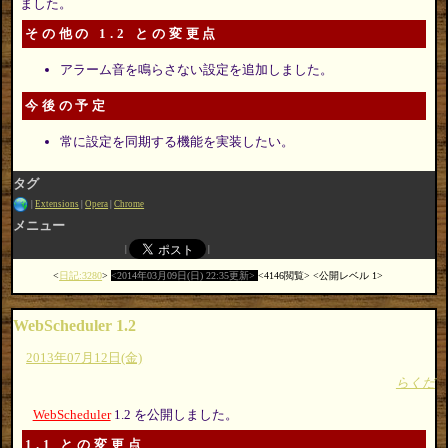
ました。
その他の 1.2 との変更点
アラーム音を鳴らさない設定を追加しました。
今後の予定
常に設定を同期する機能を実装したい。
タグ
Extensions
Opera
Chrome
メニュー
日記:3280
2014年03月09日(日) 22:35更新
4146閲覧
公開レベル 1
WebScheduler 1.2
2013年07月12日(金)
らくだ
WebScheduler
1.2 を公開しました。
1.1 との変更点