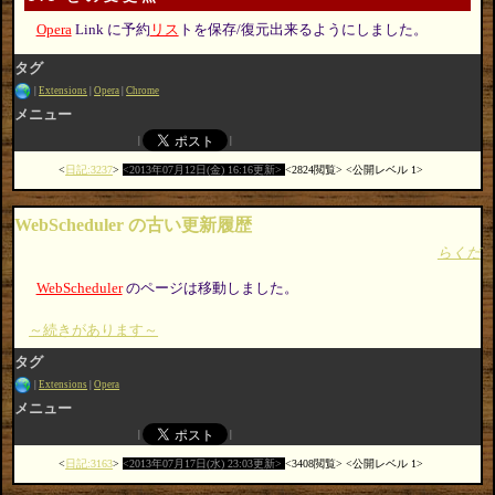
Opera
Link に予約
リス
トを保存/復元出来るようにしました。
タグ
Extensions
Opera
Chrome
メニュー
日記:3237
2013年07月12日(金) 16:16更新
2824閲覧
公開レベル 1
WebScheduler の古い更新履歴
らくだ
WebScheduler
のページは移動しました。
～続きがあります～
タグ
Extensions
Opera
メニュー
日記:3163
2013年07月17日(水) 23:03更新
3408閲覧
公開レベル 1