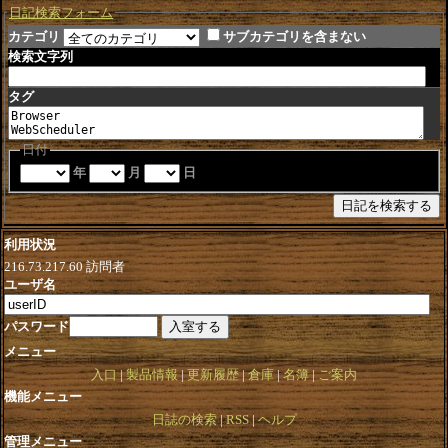
日記検索フォーム
カテゴリ
サブカテゴリを含まない
検索文字列
タグ
日付
年
月
日
利用状況
216.73.217.60
訪問者
ユーザ名
パスワード
メニュー
入口
製品情報
更新履歴
倉庫
名簿
ご案内
機能メニュー
日誌の検索
RSS
ヘルプ
管理メニュー