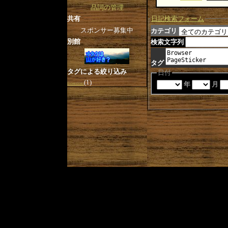
品詞の管理
日記検索フォーム
共有
スポンサー募集中
カテゴリ
別館
検索文字列
タグ
タグによる絞り込み
日付
(1)
年
月
Extensions