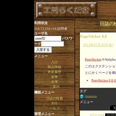
利用状況
日誌の検索 
216.73.216.110
訪問者
ユーザ名
PageSticker 0.0
パスワ
ード
2014年05月30日(金)
メニュー
PageSticker
0.0(al
入口
このエクステンショ
製品情報
更新履歴
とにかくページを画面
倉庫
PageSticker 0.0.
名簿
ご案内
タグ
機能メニュー
Extensions
日誌の検索
メニュー
RSS
ヘルプ
管理メニュー
日記:3283
2014年