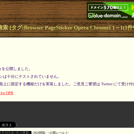
[タグ:Browser PageSticker Opera Chrome] 1～1(1件
pha) を公開しました。
ンは十分にテストされていません。
上に固定する機能だけを実装しました。ご意見ご要望は Twitter にて受け
0 for OPR
05月30日(金) 00:23更新
3826閲覧
公開レベル 1