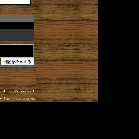
だ
. All rights reserved.
by
FAR.whochan.com