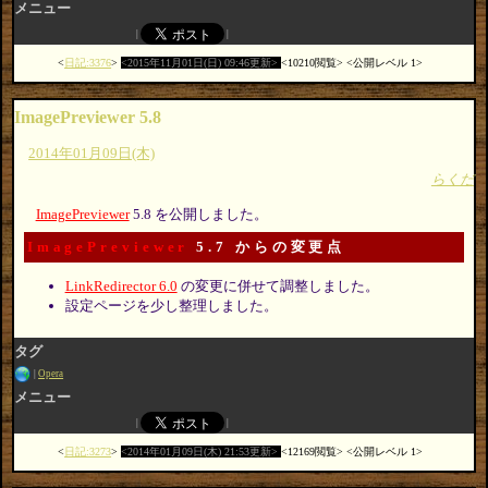
メニュー
日記:3376
2015年11月01日(日) 09:46更新
10210閲覧
公開レベル 1
ImagePreviewer 5.8
2014年01月09日(木)
らくだ
ImagePreviewer
5.8 を公開しました。
ImagePreviewer
5.7 からの変更点
LinkRedirector 6.0
の変更に併せて調整しました。
設定ページを少し整理しました。
タグ
Opera
メニュー
日記:3273
2014年01月09日(木) 21:53更新
12169閲覧
公開レベル 1