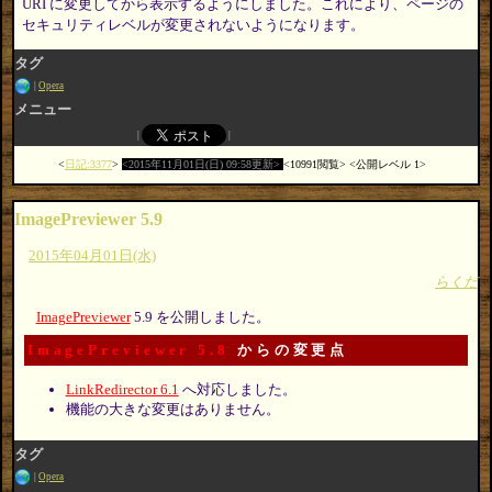
URI に変更してから表示するようにしました。これにより、ページの
セキュリティレベルが変更されないようになります。
タグ
Opera
メニュー
日記:3377
2015年11月01日(日) 09:58更新
10991閲覧
公開レベル 1
ImagePreviewer 5.9
2015年04月01日(水)
らくだ
ImagePreviewer
5.9 を公開しました。
ImagePreviewer 5.8
からの変更点
LinkRedirector 6.1
へ対応しました。
機能の大きな変更はありません。
タグ
Opera