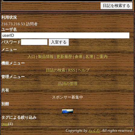
利用状況
216.73.216.53
訪問者
ユーザ名
パスワード
メニュー
入口
製品情報
更新履歴
倉庫
名簿
ご案内
機能メニュー
日誌の検索
RSS
ヘルプ
管理メニュー
品詞の管理
共有
スポンサー募集中
別館
タグによる絞り込み
(4)
Opera
Copyright by
らくだ
. All rights reserved.