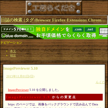
日誌の検索 [タグ:Browser Firefox Extensions Chrome ImagePreviewer] 1～4(4件中)
ナビゲーション
本文
補足
ImagePreviewer 5.10
2015年11月01日(日)
らくだ
ImagePreviewer
5.10 を公開しました。
ImagePreviewer 5.9
からの変更点
https: のページでは、画像をバックグラウンドで読み込んで Data