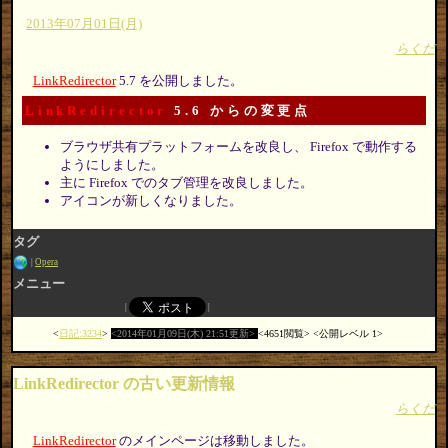
2013年07月01日(月)
らくだ
LinkRedirector
5.7 を公開しました。
LinkRedirector
5.6 からの変更点
ブラウザ共有プラットフォームを改良し、 Firefox で動作する
ようにしました。
主に Firefox でのタブ管理を改良しました。
アイコンが新しくなりました。
タグ
Opera
メニュー
日記:3234
2014年01月09日(木) 21:51更新
4651閲覧
公開レベル 1
LinkRedirector の古い更新情報
らくだ
LinkRedirector
のメインページは移動しました。