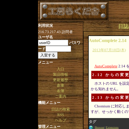
利用状況
日誌の
216.73.217.43
訪問者
ユーザ名
AutoComplete 2.14
パスワ
ード
2013年07月18日(木)
メニュー
AutoComplete
2.1
入口
製品情報
2.12 からの変
更新履歴
ホストの URL を
倉庫
かも知れません。
名簿
ご案内
2.13 からの変
機能メニュー
Chomium に対
日誌の検索
すが、せっかく動くの
RSS
ヘルプ
タグ
管理メニュー
Browser
Extensions