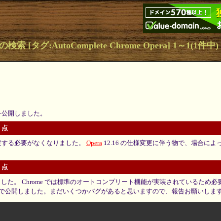
検索 [タグ:AutoComplete Chrome Opera] 1～1(1件中)
4 を公開しました。
更点
設定する必要がなくなりました。
Opera
12.16 の仕様変更に伴う物で、場合に
更点
応しました。 Chrome では標準のオートコンプリート機能が実装されているため
で公開しました。まだいくつかバグがあると思いますので、報告お願いしま