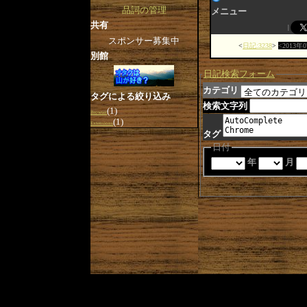
品詞の管理
メニュー
共有
スポンサー募集中
日記:3238
2013年
別館
日記検索フォーム
カテゴリ
タグによる絞り込み
検索文字列
(1)
Browser
(1)
Extensions
タグ
日付
年
月