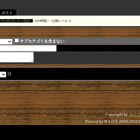
07月18日(木) 16:22更新
3334閲覧
公開レベル 1
サブカテゴリを含まない
日
Copyright by
らく
Powerd by W.S.O © 2000-2010 