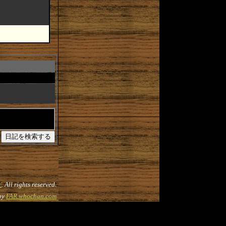
だ
. All rights reserved.
by
FAR.whochan.com