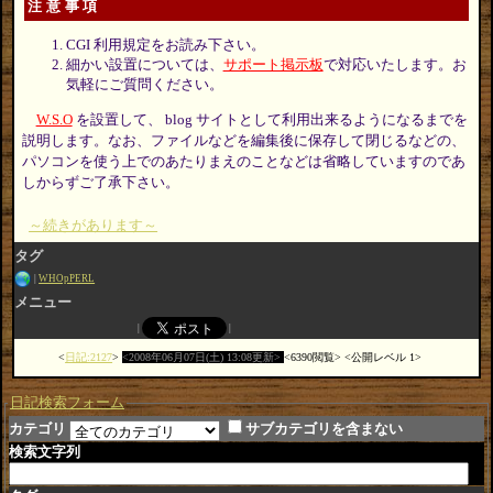
注意事項
CGI 利用規定をお読み下さい。
細かい設置については、
サポート掲示板
で対応いたします。お
気軽にご質問ください。
W.S.O
を設置して、 blog サイトとして利用出来るようになるまでを
説明します。なお、ファイルなどを編集後に保存して閉じるなどの、
パソコンを使う上でのあたりまえのことなどは省略していますのであ
しからずご了承下さい。
～続きがあります～
タグ
WHOpPERL
メニュー
日記:2127
2008年06月07日(土) 13:08更新
6390閲覧
公開レベル 1
日記検索フォーム
カテゴリ
サブカテゴリを含まない
検索文字列