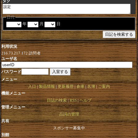
タグ
日付
年
月
日
利用状況
216.73.217.172
訪問者
ユーザ名
パスワード
メニュー
入口
製品情報
更新履歴
倉庫
名簿
ご案内
機能メニュー
日誌の検索
RSS
ヘルプ
管理メニュー
品詞の管理
共有
スポンサー募集中
別館