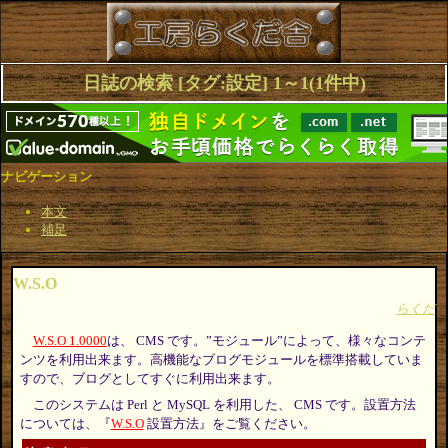
日誌の検索 [タグ:設定] 1～1(1件中)
ナビゲーション
本文
補足
W.S.O
らくだ
W.S.O 1.0000
は、 CMS です。”モジュール”によって、様々なコンテ
ンツを利用出来ます。高機能なブログモジュールを標準搭載していま
すので、ブログとしてすぐに利用出来ます。
このシステムは Perl と MySQL を利用した、 CMS です。設置方法
については、『
W.S.O
設置方法』をご覧ください。