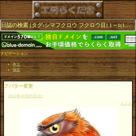
日誌の検索 [タグ:シマフクロウ フクロウ目] 1～1(1件中)
ナビゲーション
本文
補足
アバター変更
2013年10月05日(土)
らくだ