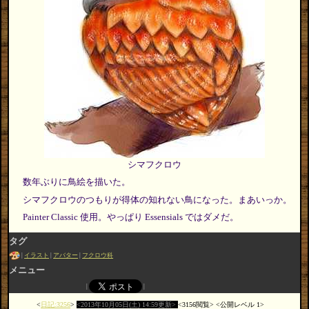
シマフクロウ
数年ぶりに鳥絵を描いた。
シマフクロウのつもりが得体の知れない鳥になった。まあいっか。
Painter Classic 使用。やっぱり Essensials ではダメだ。
タグ
イラスト
アバター
フクロウ科
メニュー
日記:3256
2013年10月05日(土) 14:59更新
3156閲覧
公開レベル 1