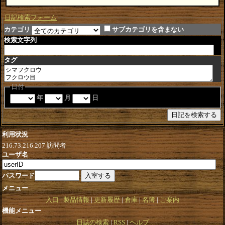
日記検索フォーム
カテゴリ
サブカテゴリを含まない
検索文字列
タグ
日付
年
月
日
利用状況
216.73.216.207
訪問者
ユーザ名
パスワード
メニュー
入口
製品情報
更新履歴
倉庫
名簿
ご案内
機能メニュー
日誌の検索
RSS
ヘルプ