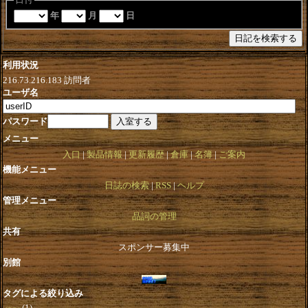
年
月
日
利用状況
216.73.216.183
訪問者
ユーザ名
パスワード
メニュー
入口
製品情報
更新履歴
倉庫
名簿
ご案内
機能メニュー
日誌の検索
RSS
ヘルプ
管理メニュー
品詞の管理
共有
スポンサー募集中
別館
タグによる絞り込み
(1)