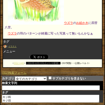
ウズラ
の
お絵かき
に四苦
八苦。
ウズラ
の羽のパターンが綺麗に写った写真って無いもんかなぁ
タグ
イラスト
メニュー
日記:1445
2005年10月22日(土) 11:59更新
2937閲覧
公開レベル 1
日記検索フォーム
カテゴリ
サブカテゴリを含まない
検索文字列
タグ
日付