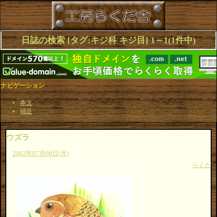
日誌の検索 [タグ:キジ科 キジ目] 1～1(1件中)
ナビゲーション
本文
補足
ウズラ
2002年07月08日(月)
らくだ