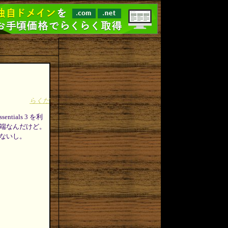
らくだ
tials 3 を利
端なんだけど。
ないし。