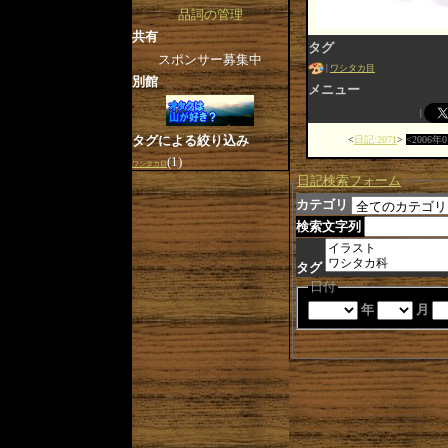
品詞の管理
共有
タグ
スポンサー募集中
ワシタカ目
別館
メニュー
タグによる絞り込み
日記:2071
2006年
(1)
ワシタカ目
日記検索フォーム
カテゴリ
検索文字列
タグ
日付
年
月