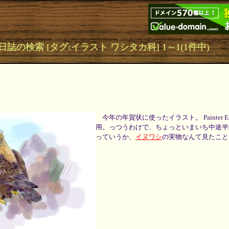
日誌の検索 [タグ:イラスト ワシタカ科] 1～1(1件中)
今年の年賀状に使ったイラスト。 Painter Essen
用。っつうわけで、ちょっといまいち中途半
っていうか、
イヌワシ
の実物なんて見たこと