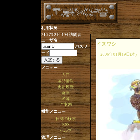
利用状況
216.73.216.194
訪問者
ユーザ名
イヌワシ
パスワ
ード
2006年01月19日(木)
メニュー
入口
製品情報
更新履歴
倉庫
名簿
ご案内
機能メニュー
日誌の検索
RSS
ヘルプ
管理メニュー