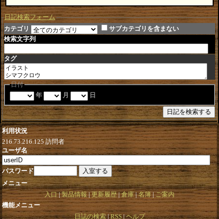
日記検索フォーム
カテゴリ
サブカテゴリを含まない
検索文字列
タグ
日付
年
月
日
利用状況
216.73.216.125
訪問者
ユーザ名
パスワード
メニュー
入口
製品情報
更新履歴
倉庫
名簿
ご案内
機能メニュー
日誌の検索
RSS
ヘルプ