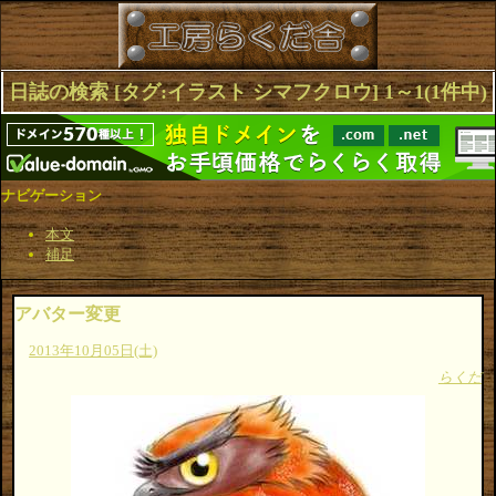
日誌の検索 [タグ:イラスト シマフクロウ] 1～1(1件中)
ナビゲーション
本文
補足
アバター変更
2013年10月05日(土)
らくだ