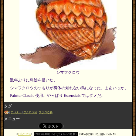
シマフクロウ
数年ぶりに鳥絵を描いた。
シマフクロウのつもりが得体の知れない鳥になった。まあいっか。
Painter Classic 使用。やっぱり Essensials ではダメだ。
タグ
アバター
フクロウ目
フクロウ科
メニュー
日記:3256
2013年10月05日(土) 14:59更新
3157閲覧
公開レベル 1