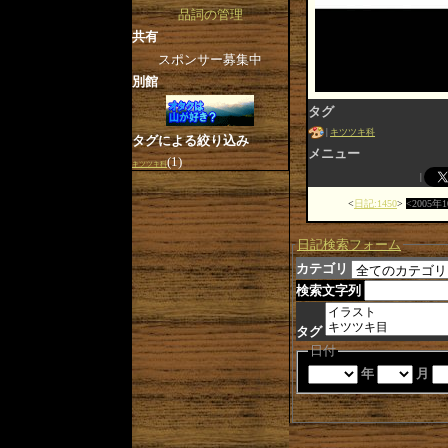
品詞の管理
共有
スポンサー募集中
別館
タグ
キツツキ科
タグによる絞り込み
メニュー
(1)
キツツキ科
日記:1450
2005年
日記検索フォーム
カテゴリ
検索文字列
タグ
日付
年
月