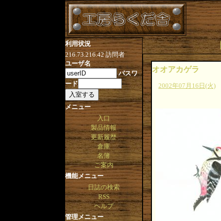
利用状況
216.73.216.42
訪問者
ユーザ名
オオアカゲラ
パスワ
ード
2002年07月16日(火)
メニュー
入口
製品情報
更新履歴
倉庫
名簿
ご案内
機能メニュー
日誌の検索
RSS
ヘルプ
管理メニュー