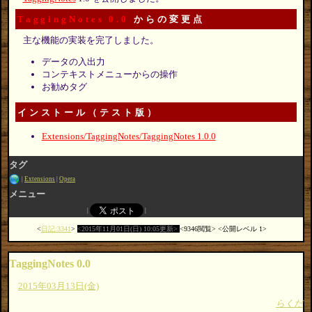
TaggingNotes 0.0
からの変更点
主な機能の実装を完了しました。
データの入出力
コンテキストメニューからの操作
お勧めタグ
インストール（テスト版）
Extensions/TaggingNotes/TaggingNotes 1.0.0
タグ
Extensions
Opera
メニュー
日記:3341
2015年11月01日(日) 10:05更新
9346閲覧
公開レベル 1
TaggingNotes 0.0
2015年03月13日(金)
らくだ