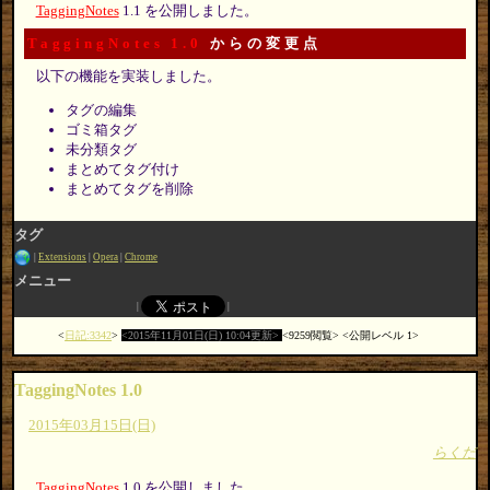
TaggingNotes
1.1 を公開しました。
TaggingNotes 1.0
からの変更点
以下の機能を実装しました。
タグの編集
ゴミ箱タグ
未分類タグ
まとめてタグ付け
まとめてタグを削除
タグ
Extensions
Opera
Chrome
メニュー
日記:3342
2015年11月01日(日) 10:04更新
9259閲覧
公開レベル 1
TaggingNotes 1.0
2015年03月15日(日)
らくだ
TaggingNotes
1.0 を公開しました。