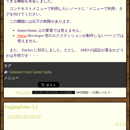
できる機能を実装しました。
コンテキストメニューで利用したいノートに「メニューで利用」タ
グを付けてください。
この機能には以下の制限があります。
frame/iframe 上の要素では使えません。
Opera
Developer 等のエクステンションが動作しないページでは
使えません。
また、 Firefox に対応しました。ただし、 AMO の認証が通るかどう
かは不明です・・・
タグ
Extensions
Opera
Chrome
Firefox
メニュー
日記:3343
2015年11月01日(日) 10:03更新
9843閲覧
公開レベル 1
TaggingNotes 1.1
2015年03月16日(月)
らくだ