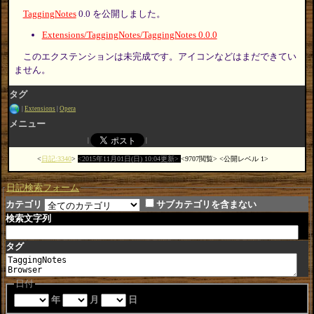
TaggingNotes
0.0 を公開しました。
Extensions/TaggingNotes/TaggingNotes 0.0.0
このエクステンションは未完成です。アイコンなどはまだできてい
ません。
タグ
Extensions
Opera
メニュー
日記:3340
2015年11月01日(日) 10:04更新
9707閲覧
公開レベル 1
日記検索フォーム
カテゴリ
サブカテゴリを含まない
検索文字列
タグ
日付
年
月
日