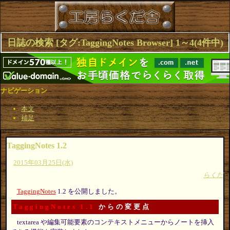
日誌の検索 [タグ:TaggingNotes Browser] 1～4(4件中)
ナビゲーション
本文
補足
TaggingNotes 1.2
2015年03月25日(水)
らくだ
TaggingNotes
1.2 を公開しました。
TaggingNotes 1.1
からの変更点
textarea や編集可能要素のコンテキストメニューからノートを挿入