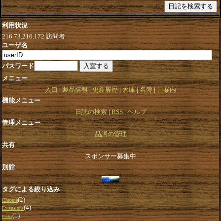
利用状況
216.73.216.172
訪問者
ユーザ名
パスワード
メニュー
入口
製品情報
更新履歴
倉庫
名簿
ご案内
機能メニュー
日誌の検索
RSS
ヘルプ
管理メニュー
品詞の管理
共有
スポンサー募集中
別館
タグによる絞り込み
(2)
Chrome
(4)
Extensions
(1)
Firefox