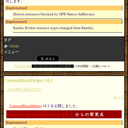
出します。
Implemented
Detects resources blocked by OPR Native AdBlocker.
Implemented
$audio $video resource types changed from $media.
タグ
Chrome
メニュー
日記:3396
2016年05月14日(土) 09:44更新
11842閲覧
公開レベル 1
ContentBlockHelper 10.2
2016年05月01日(日)
らくだ
ContentBlockHelper
10.2 を公開しました。
ContentBlockHelper 10.1
からの変更点
Implemented