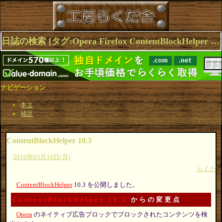
日誌の検索 [タグ:Opera Firefox ContentBlockHelper Browser Extensions] 1～4(4件中)
ナビゲーション
本文
補足
ContentBlockHelper 10.3
2016年05月16日(月)
らくだ
ContentBlockHelper
10.3 を公開しました。
ContentBlockHelper 10.2
からの変更点
Opera
のネイティブ広告ブロックでブロックされたコンテンツを検