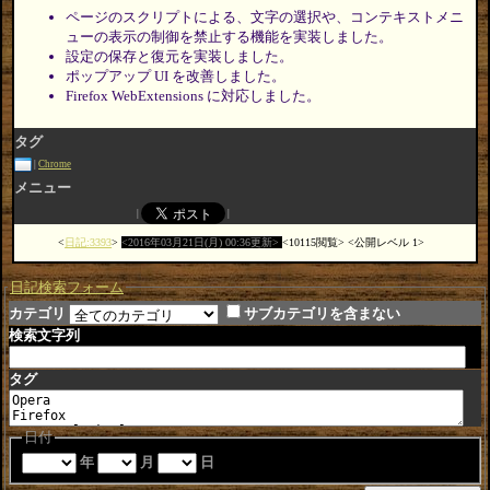
ページのスクリプトによる、文字の選択や、コンテキストメニ
ューの表示の制御を禁止する機能を実装しました。
設定の保存と復元を実装しました。
ポップアップ UI を改善しました。
Firefox WebExtensions に対応しました。
タグ
Chrome
メニュー
日記:3393
2016年03月21日(月) 00:36更新
10115閲覧
公開レベル 1
日記検索フォーム
カテゴリ
サブカテゴリを含まない
検索文字列
タグ
日付
年
月
日