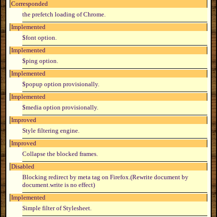
Corresponded
the prefetch loading of Chrome.
Implemented
$font option.
Implemented
$ping option.
Implemented
$popup option provisionally.
Implemented
$media option provisionally.
Improved
Style filtering engine.
Improved
Collapse the blocked frames.
Disabled
Blocking redirect by meta tag on Firefox.(Rewrite document by
document.write is no effect)
Implemented
Simple filter of Stylesheet.