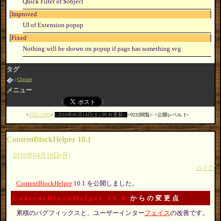
Quick Filter of $object
Improved
UI of Extension popup
Fixed
Nothing will be shown on popup if page has something svg
タグ
Chrome
メニュー
日記:3395
2016年05月14日(土) 09:41更新
9232閲覧
公開レベル 1
ContentBlockHelper 10.1
2016年04月18日(月)
らくだ
ContentBlockHelper
10.1 を公開しました。
ContentBlockHelper 10.0
からの変更点
累積のバグフィックスと、ユーザーインター
フェイス
の改善です。