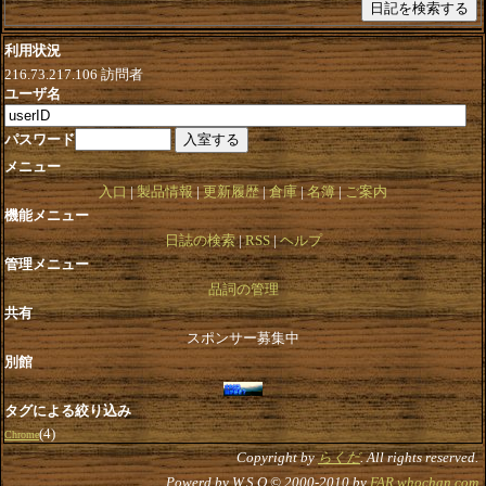
利用状況
216.73.217.106
訪問者
ユーザ名
パスワード
メニュー
入口
製品情報
更新履歴
倉庫
名簿
ご案内
機能メニュー
日誌の検索
RSS
ヘルプ
管理メニュー
品詞の管理
共有
スポンサー募集中
別館
タグによる絞り込み
(4)
Chrome
Copyright by
らくだ
. All rights reserved.
Powerd by W.S.O © 2000-2010 by
FAR.whochan.com