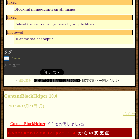
Fixed
Blocking inline-scripts on all frames.
Fixed
Reload Contents changed state by simple filters.
Improved
UI of the toolbar popup.
タグ
Chrome
メニュー
日記:3394
2016年04月18日(月) 18:58更新
8970閲覧
公開レベル 1
ContentBlockHelper 10.0
2016年03月21日(月)
らくだ
ContentBlockHelper
10.0 を公開しました。
ContentBlockHelper 9.4
からの変更点