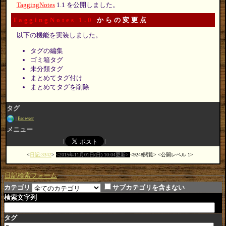
TaggingNotes
1.1 を公開しました。
TaggingNotes 1.0
からの変更点
以下の機能を実装しました。
タグの編集
ゴミ箱タグ
未分類タグ
まとめてタグ付け
まとめてタグを削除
タグ
Browser
メニュー
日記:3342
2015年11月01日(日) 10:04更新
9248閲覧
公開レベル 1
日記検索フォーム
カテゴリ
サブカテゴリを含まない
検索文字列
タグ