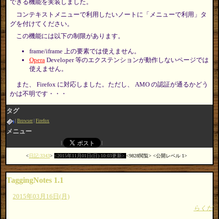
できる機能を実装しました。
コンテキストメニューで利用したいノートに「メニューで利用」タ
グを付けてください。
この機能には以下の制限があります。
frame/iframe 上の要素では使えません。
Opera
Developer 等のエクステンションが動作しないページでは
使えません。
また、 Firefox に対応しました。ただし、 AMO の認証が通るかどう
かは不明です・・・
タグ
Browser
Firefox
メニュー
日記:3343
2015年11月01日(日) 10:03更新
9828閲覧
公開レベル 1
TaggingNotes 1.1
2015年03月16日(月)
らくだ