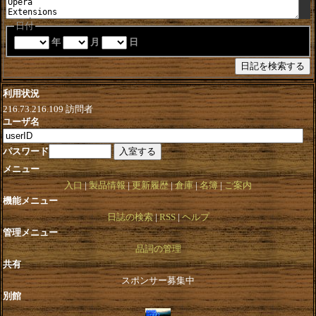
日付
年
月
日
利用状況
216.73.216.109
訪問者
ユーザ名
パスワード
メニュー
入口
製品情報
更新履歴
倉庫
名簿
ご案内
機能メニュー
日誌の検索
RSS
ヘルプ
管理メニュー
品詞の管理
共有
スポンサー募集中
別館