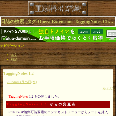
日誌の検索 [タグ:Opera Extensions TaggingNotes Chrome] 1～2(2件中)
ナビゲーション
本文
補足
TaggingNotes 1.2
2015年03月25日(水)
らくだ
TaggingNotes
1.2 を公開しました。
TaggingNotes 1.1
からの変更点
textarea や編集可能要素のコンテキストメニューからノートを挿入