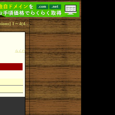
日誌の検索 [タグ:Firefox ContentBlockHelper Browser Opera Chrome Extensions] 1～4(4件中)
らくだ