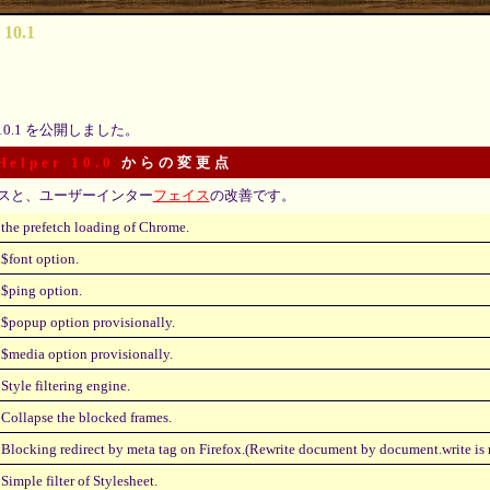
 10.1
10.1 を公開しました。
Helper 10.0
からの変更点
スと、ユーザーインター
フェイス
の改善です。
the prefetch loading of Chrome.
$font option.
$ping option.
$popup option provisionally.
$media option provisionally.
Style filtering engine.
Collapse the blocked frames.
Blocking redirect by meta tag on Firefox.(Rewrite document by document.write is n
Simple filter of Stylesheet.