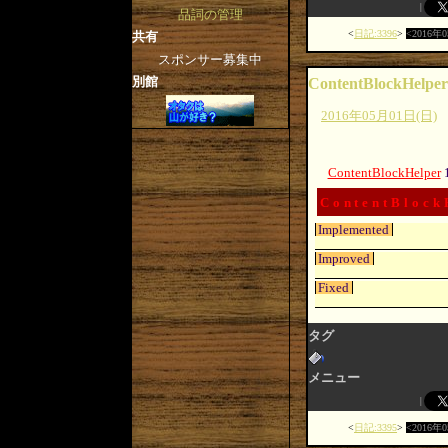
品詞の管理
日記:3396
2016年
共有
スポンサー募集中
別館
ContentBlockHelper
2016年05月01日(日)
ContentBlockHelper
ContentBlock
Implemented
Improved
Fixed
タグ
メニュー
日記:3395
2016年