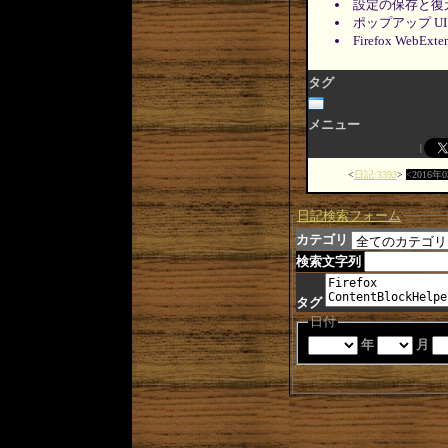
設定の保存と復
ポップアップ U
Firefox WebE
タグ
メニュー
日記:3393
2016年
日記検索フォーム
カテゴリ
検索文字列
タグ
日付
年
月