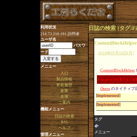
利用状況
216.73.216.191
訪問者
ユーザ名
ContentBlockHelper
パスワ
ード
2016年05月16日(月)
メニュー
ContentBlockHelper
入口
製品情報
ContentBlock
更新履歴
Opera
のネイティブ
倉庫
Implemented
名簿
ご案内
Implemented
機能メニュー
日誌の検索
タグ
RSS
ヘルプ
メニュー
管理メニュー