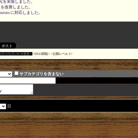
元を実装しました。
I を改善しました。
xtensions に対応しました。
03月21日(月) 00:36更新
10115閲覧
公開レベル 1
サブカテゴリを含まない
日