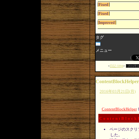
Fixed
Fixed
Improved
タグ
メニュー
日記:3394
2016年
ContentBlockHelper
2016年03月21日(月)
ContentBlockHelper
ContentBlock
ページのスクリ
した。