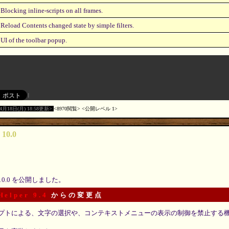
Blocking inline-scripts on all frames.
Reload Contents changed state by simple filters.
UI of the toolbar popup.
04月18日(月) 18:58更新
8970閲覧
公開レベル 1
 10.0
10.0 を公開しました。
Helper 9.4
からの変更点
プトによる、文字の選択や、コンテキストメニューの表示の制御を禁止する