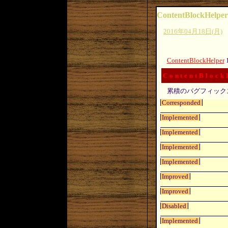
ContentBlockHelper
2016年04月18日(月)
ContentBlockHelper
ContentBlock
累積のバグフィック
Corresponded
Implemented
Implemented
Implemented
Implemented
Improved
Improved
Disabled
Implemented