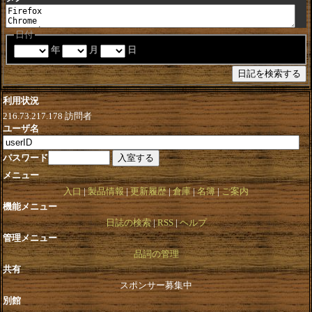
日付
年
月
日
利用状況
216.73.217.178
訪問者
ユーザ名
パスワード
メニュー
入口
製品情報
更新履歴
倉庫
名簿
ご案内
機能メニュー
日誌の検索
RSS
ヘルプ
管理メニュー
品詞の管理
共有
スポンサー募集中
別館