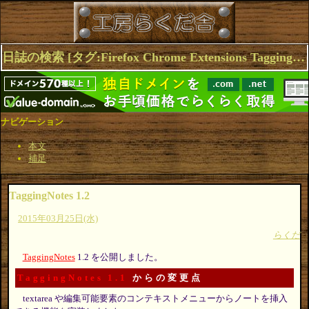
日誌の検索 [タグ:Firefox Chrome Extensions TaggingNotes Browser] 1～1(1件中)
ナビゲーション
本文
補足
TaggingNotes 1.2
2015年03月25日(水)
らくだ
TaggingNotes
1.2 を公開しました。
TaggingNotes 1.1
からの変更点
textarea や編集可能要素のコンテキストメニューからノートを挿入