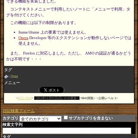
できる機能を実装しました。
コンテキストメニューで利用したいノートに「メニューで利用」タ
グを付けてください。
この機能には以下の制限があります。
frame/iframe 上の要素では使えません。
Opera
Developer 等のエクステンションが動作しないページでは
使えません。
また、 Firefox に対応しました。ただし、 AMO の認証が通るかどう
かは不明です・・・
タグ
Opera
メニュー
日記:3343
2015年11月01日(日) 10:03更新
9841閲覧
公開レベル 1
日記検索フォーム
カテゴリ
サブカテゴリを含まない
検索文字列
タグ