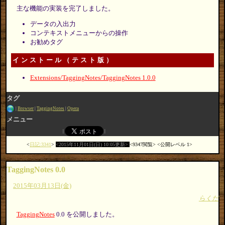
主な機能の実装を完了しました。
データの入出力
コンテキストメニューからの操作
お勧めタグ
インストール（テスト版）
Extensions/TaggingNotes/TaggingNotes 1.0.0
タグ
Browser
TaggingNotes
Opera
メニュー
日記:3341
2015年11月01日(日) 10:05更新
9347閲覧
公開レベル 1
TaggingNotes 0.0
2015年03月13日(金)
らくだ
TaggingNotes
0.0 を公開しました。