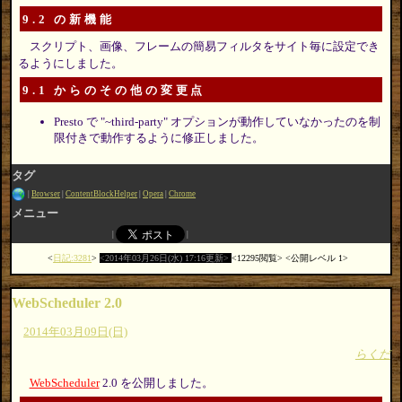
9.2 の新機能
スクリプト、画像、フレームの簡易フィルタをサイト毎に設定でき
るようにしました。
9.1 からのその他の変更点
Presto で "~third-party" オプションが動作していなかったのを制
限付きで動作するように修正しました。
タグ
Browser
ContentBlockHelper
Opera
Chrome
メニュー
日記:3281
2014年03月26日(水) 17:16更新
12295閲覧
公開レベル 1
WebScheduler 2.0
2014年03月09日(日)
らくだ
WebScheduler
2.0 を公開しました。