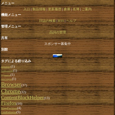
メニュー
入口
製品情報
更新履歴
倉庫
名簿
ご案内
機能メニュー
日誌の検索
RSS
ヘルプ
管理メニュー
品詞の管理
共有
スポンサー募集中
別館
タグによる絞り込み
(1)
Accessibility
(1)
AntiBrowsniffer
(1)
Appearances
(1)
AutoComplete
Browser
(37)
Chrome
(32)
ContentBlockHelper
(13)
Firefox
(16)
(4)
ImagePreviewer
(5)
LinkRedirector