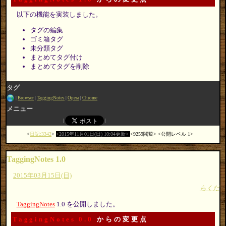
以下の機能を実装しました。
タグの編集
ゴミ箱タグ
未分類タグ
まとめてタグ付け
まとめてタグを削除
タグ
Browser
TaggingNotes
Opera
Chrome
メニュー
日記:3342
2015年11月01日(日) 10:04更新
9259閲覧
公開レベル 1
TaggingNotes 1.0
2015年03月15日(日)
らくだ
TaggingNotes
1.0 を公開しました。
TaggingNotes 0.0
からの変更点