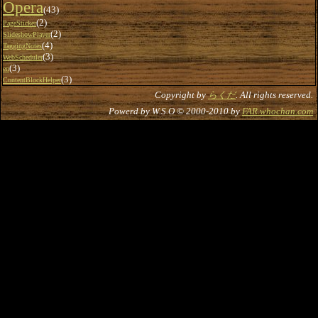
Opera
(43)
(2)
PageSticker
(2)
SlideshowPlayer
(4)
TaggingNotes
(3)
WebScheduler
(3)
en
(3)
ContentBlockHelper
Copyright by
らくだ
. All rights reserved.
Powerd by W.S.O © 2000-2010 by
FAR.whochan.com