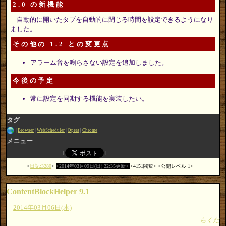
2.0 の新機能
自動的に開いたタブを自動的に閉じる時間を設定できるようになり
ました。
その他の 1.2 との変更点
アラーム音を鳴らさない設定を追加しました。
今後の予定
常に設定を同期する機能を実装したい。
タグ
Browser
WebScheduler
Opera
Chrome
メニュー
日記:3280
2014年03月09日(日) 22:35更新
4151閲覧
公開レベル 1
ContentBlockHelper 9.1
2014年03月06日(木)
らくだ