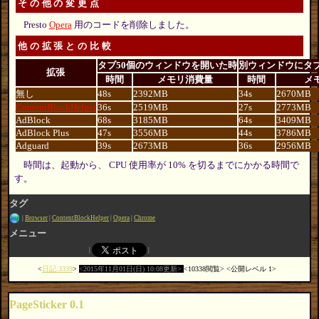
その他の変更点
Presto
Opera
用のコードを削除しました。
他の拡張との比較
タブ50個のウィンドウを開いた時
別ウィンドウにタブ
拡張
時間
メモリ消費量
時間
メ
無し
48s
2392MB
34s
2670MB
ContentBlockHelper
36s
2519MB
27s
2773MB
AdBlock
68s
3185MB
64s
3409MB
AdBlock Plus
47s
3556MB
44s
3786MB
Adguard
39s
2673MB
36s
2956MB
時間は、起動から、 CPU 使用率が 10% を切るまでにかかる時間で
す。
タグ
Browser
ContentBlockHelper
Opera
Chrome
メニュー
日記:3339
2015年11月01日(日) 10:08更新
10338閲覧
公開レベル 1
PageSticker 0.1