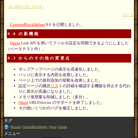
2014年02月13日(木)
らくだ
ContentBlockHelper
9.0 を公開しました。
9.0 の新機能
Opera
Link API を用いてフィルタ設定を同期できるようにしました
（ベータテスト中）。
8.3 からのその他の変更点
ポップアップページの表示を高速化しました。
バッジに表示する内容を改善しました。
ページ上での規則追加の挙動を改善しました。
設定ページの購読
リス
トの詳細を確認する機能を停止する代わ
りに表示が高速になりました。
メモリ使用量を削減しました（多分）。
Opera
URLFilter.ini のサポートを終了しました。
その他いくつかのバグを修正しました。
タグ
Browser
ContentBlockHelper
Opera
Chrome
メニュー