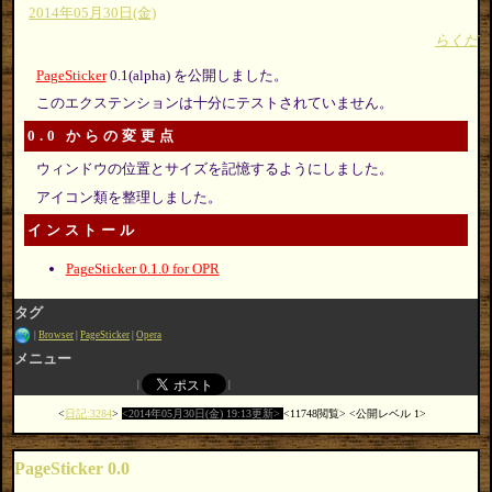
2014年05月30日(金)
らくだ
PageSticker
0.1(alpha) を公開しました。
このエクステンションは十分にテストされていません。
0.0 からの変更点
ウィンドウの位置とサイズを記憶するようにしました。
アイコン類を整理しました。
インストール
PageSticker 0.1.0 for OPR
タグ
Browser
PageSticker
Opera
メニュー
日記:3284
2014年05月30日(金) 19:13更新
11748閲覧
公開レベル 1
PageSticker 0.0