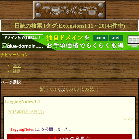
日誌の検索 [タグ:Extensions] 11～20(44件中)
ナビゲーション
本文
補足
ページ選択
前へ
001
002
003
004
005
次へ
TaggingNotes 1.1
2015年03月16日(月)
らくだ
TaggingNotes
1.1 を公開しました。
TaggingNotes 1.0
からの変更点