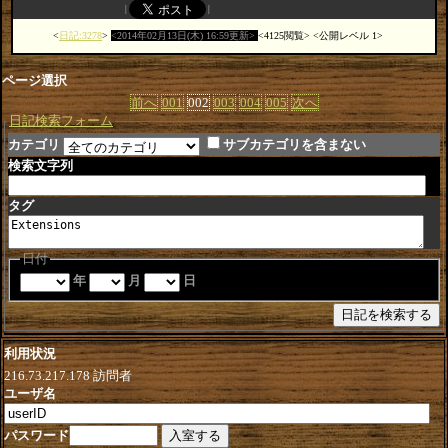
日記:3278
2014年02月13日(木) 16:59更新
4125閲覧
公開レベル 1
ページ選択
前へ
001
002
003
004
005
次へ
日記検索フォーム
カテゴリ
サブカテゴリを含まない
検索文字列
タグ
日付
年
月
日
利用状況
216.73.217.178
訪問者
ユーザ名
パスワード