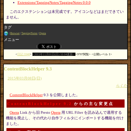
Extensions/TaggingNotes/TaggingNotes 0.0.0
このエクステンションは未完成です。アイコンなどはまだできてい
ません。
タグ
Browser
TaggingNotes
Opera
メニュー
日記:3340
2015年11月01日(日) 10:04更新
9707閲覧
公開レベル 1
ContentBlockHelper 9.3
2015年03月08日(日)
らくだ
ContentBlockHelper
9.3 を公開しました。
ContentBlockHelper 9.2
からの主な変更点
Opera
Link から旧 Presto
Opera
用 URL Filter を読み込んで適用する
機能を廃止し、その代わり自作フィルタにインポートする機能を付け
ました。