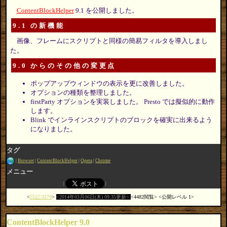
ContentBlockHelper
9.1 を公開しました。
9.1 の新機能
画像、フレームにスクリプトと同様の簡易フィルタを導入しまし
た。
9.0 からのその他の変更点
ポップアップウィンドウの表示を更に改善しました。
オプションの種類を整理しました。
firstParty オプションを実装しました。 Presto では擬似的に動作
します。
Blink でインラインスクリプトのブロックを確実に出来るよう
になりました。
タグ
Browser
ContentBlockHelper
Opera
Chrome
メニュー
日記:3279
2014年03月06日(木) 09:35更新
4482閲覧
公開レベル 1
ContentBlockHelper 9.0