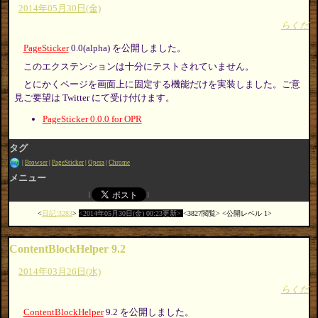
2014年05月30日(金)
らくだ
PageSticker
0.0(alpha) を公開しました。
このエクステンションは十分にテストされていません。
とにかくページを画面上に固定する機能だけを実装しました。ご意
見ご要望は Twitter にて受け付けます。
PageSticker 0.0.0 for OPR
タグ
Browser
PageSticker
Opera
Chrome
メニュー
日記:3283
2014年05月30日(金) 00:23更新
3827閲覧
公開レベル 1
ContentBlockHelper 9.2
2014年03月26日(水)
らくだ
ContentBlockHelper
9.2 を公開しました。