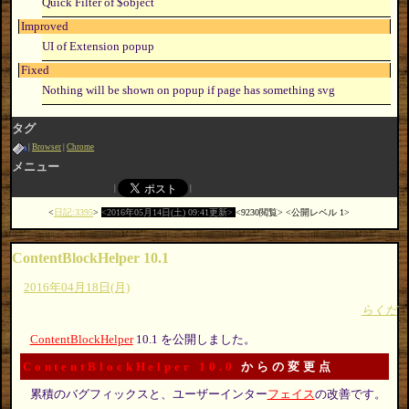
Quick Filter of $object
Improved
UI of Extension popup
Fixed
Nothing will be shown on popup if page has something svg
タグ
Browser
Chrome
メニュー
日記:3395
2016年05月14日(土) 09:41更新
9230閲覧
公開レベル 1
ContentBlockHelper 10.1
2016年04月18日(月)
らくだ
ContentBlockHelper
10.1 を公開しました。
ContentBlockHelper 10.0
からの変更点
累積のバグフィックスと、ユーザーインター
フェイス
の改善です。