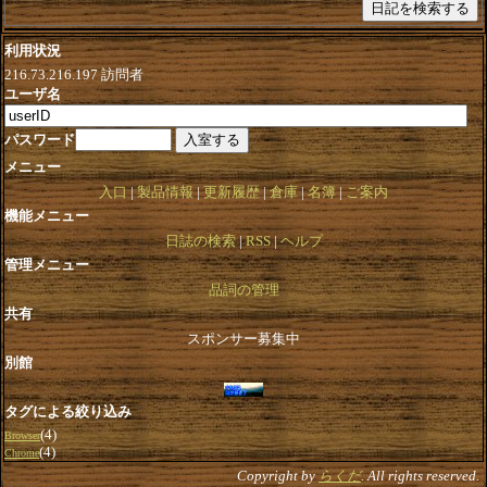
利用状況
216.73.216.197
訪問者
ユーザ名
パスワード
メニュー
入口
製品情報
更新履歴
倉庫
名簿
ご案内
機能メニュー
日誌の検索
RSS
ヘルプ
管理メニュー
品詞の管理
共有
スポンサー募集中
別館
タグによる絞り込み
(4)
Browser
(4)
Chrome
Copyright by
らくだ
. All rights reserved.