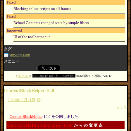
Fixed
Blocking inline-scripts on all frames.
Fixed
Reload Contents changed state by simple filters.
Improved
UI of the toolbar popup.
タグ
Browser
Chrome
メニュー
日記:3394
2016年04月18日(月) 18:58更新
8968閲覧
公開レベル 1
ContentBlockHelper 10.0
2016年03月21日(月)
らくだ
ContentBlockHelper
10.0 を公開しました。
ContentBlockHelper 9.4
からの変更点