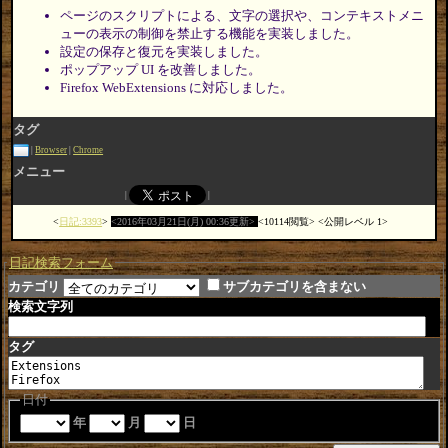
ページのスクリプトによる、文字の選択や、コンテキストメニ
ューの表示の制御を禁止する機能を実装しました。
設定の保存と復元を実装しました。
ポップアップ UI を改善しました。
Firefox WebExtensions に対応しました。
タグ
Browser
Chrome
メニュー
日記:3393
2016年03月21日(月) 00:36更新
10114閲覧
公開レベル 1
日記検索フォーム
カテゴリ
サブカテゴリを含まない
検索文字列
タグ
日付
年
月
日