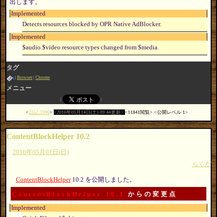
出します。
Implemented
Detects resources blocked by OPR Native AdBlocker.
Implemented
$audio $video resource types changed from $media.
タグ
Browser
Chrome
メニュー
日記:3396
2016年05月14日(土) 09:44更新
11841閲覧
公開レベル 1
ContentBlockHelper 10.2
2016年05月01日(日)
らくだ
ContentBlockHelper
10.2 を公開しました。
ContentBlockHelper 10.1
からの変更点
Implemented