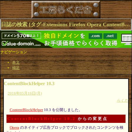
日誌の検索 [タグ:Extensions Firefox Opera ContentBlockHelper] 1～4(4件中)
ナビゲーション
本文
補足
ContentBlockHelper 10.3
2016年05月16日(月)
らくだ
ContentBlockHelper
10.3 を公開しました。
ContentBlockHelper 10.2
からの変更点
Opera
のネイティブ広告ブロックでブロックされたコンテンツを検