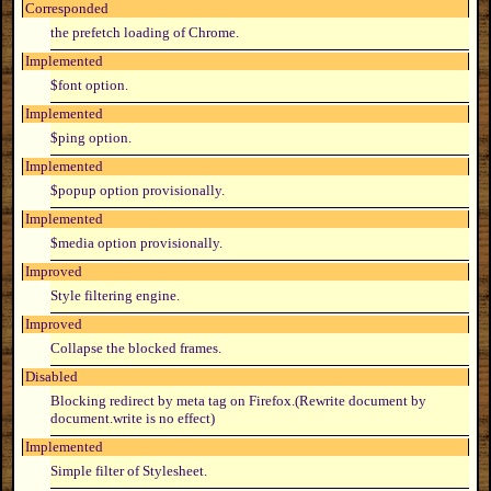
Corresponded
the prefetch loading of Chrome.
Implemented
$font option.
Implemented
$ping option.
Implemented
$popup option provisionally.
Implemented
$media option provisionally.
Improved
Style filtering engine.
Improved
Collapse the blocked frames.
Disabled
Blocking redirect by meta tag on Firefox.(Rewrite document by
document.write is no effect)
Implemented
Simple filter of Stylesheet.