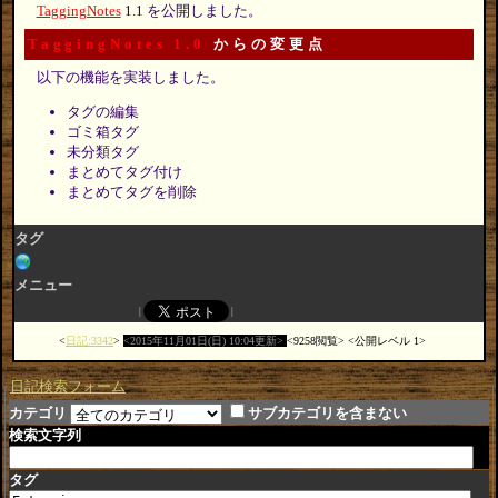
TaggingNotes
1.1 を公開しました。
TaggingNotes 1.0
からの変更点
以下の機能を実装しました。
タグの編集
ゴミ箱タグ
未分類タグ
まとめてタグ付け
まとめてタグを削除
タグ
メニュー
日記:3342
2015年11月01日(日) 10:04更新
9258閲覧
公開レベル 1
日記検索フォーム
カテゴリ
サブカテゴリを含まない
検索文字列
タグ