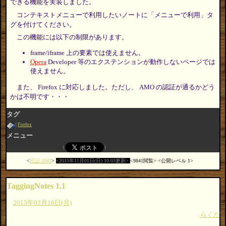
できる機能を実装しました。
コンテキストメニューで利用したいノートに「メニューで利用」タ
グを付けてください。
この機能には以下の制限があります。
frame/iframe 上の要素では使えません。
Opera
Developer 等のエクステンションが動作しないページでは
使えません。
また、 Firefox に対応しました。ただし、 AMO の認証が通るかどう
かは不明です・・・
タグ
Firefox
メニュー
日記:3343
2015年11月01日(日) 10:03更新
9841閲覧
公開レベル 1
TaggingNotes 1.1
2015年03月16日(月)
らくだ