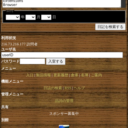
日付
年
月
日
利用状況
216.73.216.177
訪問者
ユーザ名
パスワード
メニュー
入口
製品情報
更新履歴
倉庫
名簿
ご案内
機能メニュー
日誌の検索
RSS
ヘルプ
管理メニュー
品詞の管理
共有
スポンサー募集中
別館