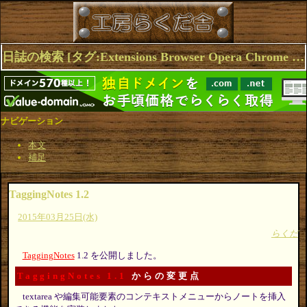
日誌の検索 [タグ:Extensions Browser Opera Chrome TaggingNotes] 1～2(2件中)
ナビゲーション
本文
補足
TaggingNotes 1.2
2015年03月25日(水)
らくだ
TaggingNotes
1.2 を公開しました。
TaggingNotes 1.1
からの変更点
textarea や編集可能要素のコンテキストメニューからノートを挿入