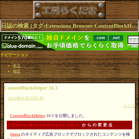
日誌の検索 [タグ:Extensions Browser ContentBlockHelper Firefox Opera Chrome] 1～4(4件中)
ナビゲーション
本文
補足
ContentBlockHelper 10.3
2016年05月16日(月)
らくだ
ContentBlockHelper
10.3 を公開しました。
ContentBlockHelper 10.2
からの変更点
Opera
のネイティブ広告ブロックでブロックされたコンテンツを検