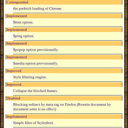
Corresponded
the prefetch loading of Chrome.
Implemented
$font option.
Implemented
$ping option.
Implemented
$popup option provisionally.
Implemented
$media option provisionally.
Improved
Style filtering engine.
Improved
Collapse the blocked frames.
Disabled
Blocking redirect by meta tag on Firefox.(Rewrite document by
document.write is no effect)
Implemented
Simple filter of Stylesheet.