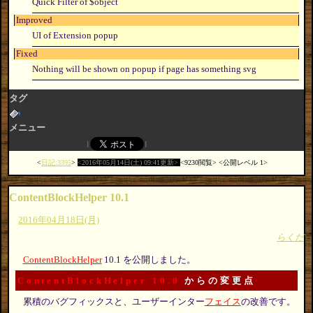
Quick Filter of $object
Improved
UI of Extension popup
Fixed
Nothing will be shown on popup if page has something svg
タグ
メニュー
日記:3395
2016年05月14日(土) 09:41更新
9230閲覧
公開レベル 1
ContentBlockHelper 10.1
2016年04月18日(月)
らくだ
ContentBlockHelper
10.1 を公開しました。
ContentBlockHelper 10.0
からの変更点
累積のバグフィックスと、ユーザーインター
フェイス
の改善です。