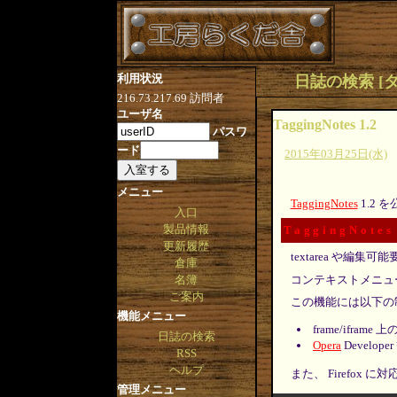
利用状況
日誌の検索 [タグ:Ex
216.73.217.69
訪問者
ユーザ名
TaggingNotes 1.2
パスワ
ード
2015年03月25日(水)
メニュー
TaggingNotes
1.2 
入口
製品情報
TaggingNotes
更新履歴
textarea や
倉庫
コンテキストメニュ
名簿
ご案内
この機能には以下の
機能メニュー
frame/ifra
日誌の検索
Opera
Devel
RSS
ヘルプ
また、 Firefox
管理メニュー