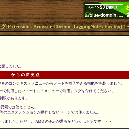
tensions Browser Chrome TaggingNotes Firefox] 
を公開しました。
 1.1
からの変更点
編集可能要素のコンテキストメニューからノートを挿入できる機能を実装しました。
ーで利用したいノートに「メニューで利用」タグを付けてください。
制限があります。
me 上の要素では使えません。
oper 等のエクステンションが動作しないページでは使えません。
 に対応しました。ただし、 AMO の認証が通るかどうかは不明です・・・