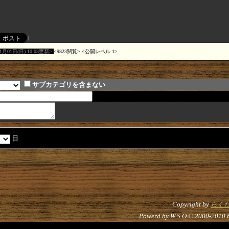
11月01日(日) 10:03更新
9823閲覧
公開レベル 1
サブカテゴリを含まない
日
Copyright by
らく
Powerd by W.S.O © 2000-2010 