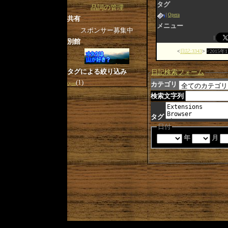
タグ
品詞の管理
Opera
共有
メニュー
スポンサー募集中
別館
日記:3343
2015年
タグによる絞り込み
日記検索フォーム
(1)
カテゴリ
Opera
検索文字列
タグ
日付
年
月