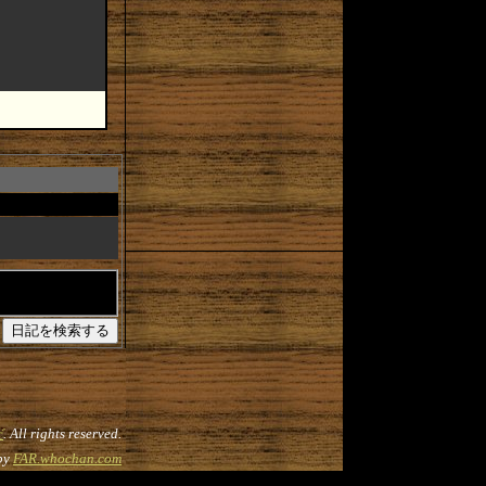
だ
. All rights reserved.
by
FAR.whochan.com