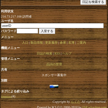
利用状況
216.73.217.108
訪問者
ユーザ名
パスワード
メニュー
入口
製品情報
更新履歴
倉庫
名簿
ご案内
機能メニュー
日誌の検索
RSS
ヘルプ
管理メニュー
品詞の管理
共有
スポンサー募集中
別館
タグによる絞り込み
(4)
Extensions
Copyright by
らくだ
. All rights reserved.
Powerd by W.S.O © 2000-2010 by
FAR.whochan.com