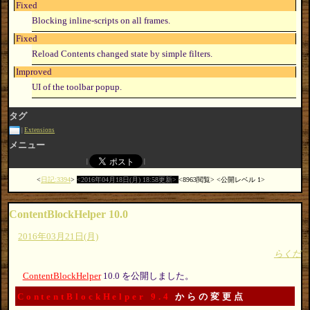
Fixed
Blocking inline-scripts on all frames.
Fixed
Reload Contents changed state by simple filters.
Improved
UI of the toolbar popup.
タグ
Extensions
メニュー
日記:3394
2016年04月18日(月) 18:58更新
8963閲覧
公開レベル 1
ContentBlockHelper 10.0
2016年03月21日(月)
らくだ
ContentBlockHelper
10.0 を公開しました。
ContentBlockHelper 9.4
からの変更点