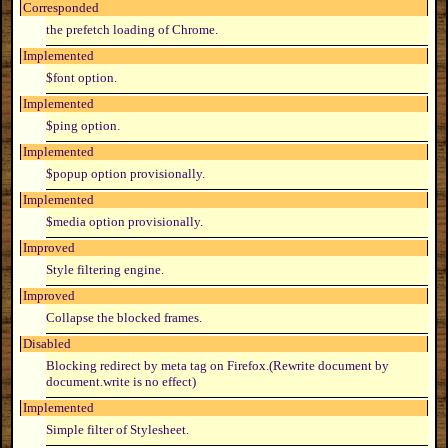
Corresponded
the prefetch loading of Chrome.
Implemented
$font option.
Implemented
$ping option.
Implemented
$popup option provisionally.
Implemented
$media option provisionally.
Improved
Style filtering engine.
Improved
Collapse the blocked frames.
Disabled
Blocking redirect by meta tag on Firefox.(Rewrite document by
document.write is no effect)
Implemented
Simple filter of Stylesheet.