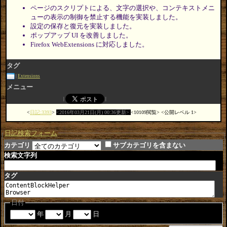
ページのスクリプトによる、文字の選択や、コンテキストメニ
ューの表示の制御を禁止する機能を実装しました。
設定の保存と復元を実装しました。
ポップアップ UI を改善しました。
Firefox WebExtensions に対応しました。
タグ
Extensions
メニュー
日記:3393
2016年03月21日(月) 00:36更新
10109閲覧
公開レベル 1
日記検索フォーム
カテゴリ
サブカテゴリを含まない
検索文字列
タグ
日付
年
月
日