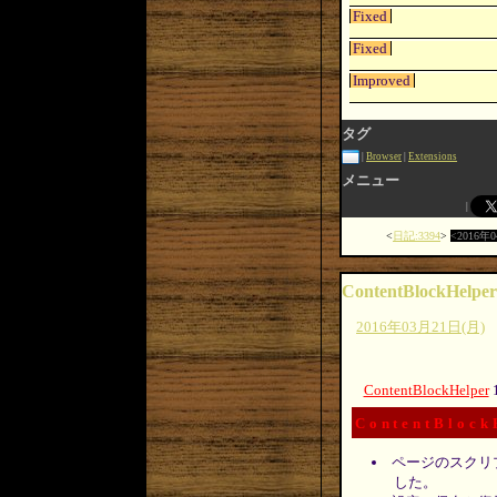
Fixed
Fixed
Improved
タグ
Browser
Extensions
メニュー
日記:3394
2016年
ContentBlockHelper
2016年03月21日(月)
ContentBlockHelper
ContentBlock
ページのスクリ
した。