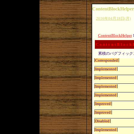
ContentBlockHelper
2016年04月18日(月)
ContentBlockHelper
ContentBlock
累積のバグフィック
Corresponded
Implemented
Implemented
Implemented
Implemented
Improved
Improved
Disabled
Implemented