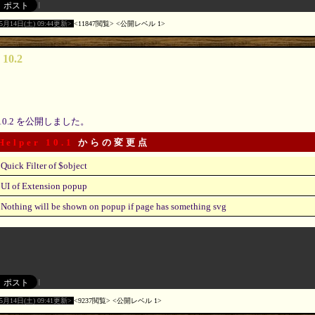
05月14日(土) 09:44更新
11847閲覧
公開レベル 1
 10.2
10.2 を公開しました。
Helper 10.1
からの変更点
Quick Filter of $object
UI of Extension popup
Nothing will be shown on popup if page has something svg
05月14日(土) 09:41更新
9237閲覧
公開レベル 1