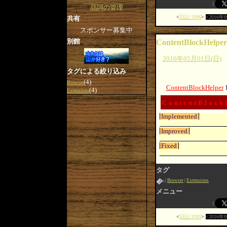
品詞の管理
日記:3396
2016年
共有
スポンサー募集中
別館
ContentBlockHelper
2016年05月01日(日)
タグによる絞り込み
(4)
Browser
ContentBlockHelper
(4)
Extensions
ContentBlock
Implemented
Improved
Fixed
タグ
Browser
Extensions
メニュー
日記:3395
2016年