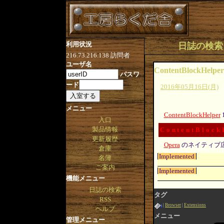
利用状況
日誌の検索 [タグ
216.73.216.138
訪問者
ユーザ名
ContentBlockHelper
パスワ
ード
2016年05月16日(月)
メニュー
ContentBlockHelper
入口
製品情報
ContentBlock
更新履歴
Opera
のネイティブ
倉庫
Implemented
名簿
ご案内
Implemented
機能メニュー
日誌の検索
タグ
RSS
Browser
Extensions
ヘルプ
メニュー
管理メニュー