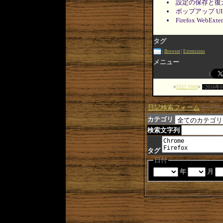
設定の保存と復
ポップアップ U
Firefox WebE
タグ
Browser
Extensions
メニュー
日記:3393
2016年
日記検索フォーム
カテゴリ
検索文字列
タグ
日付
年
月