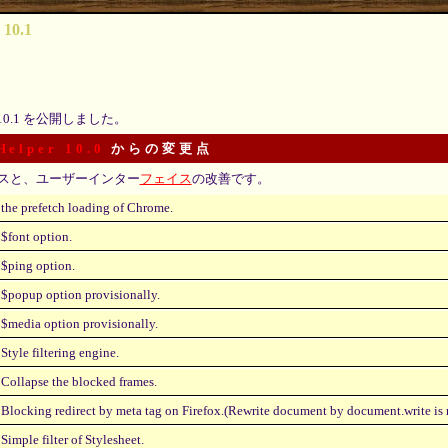
 10.1
10.1 を公開しました。
Helper 10.0
からの変更点
スと、ユーザーインター
フェイス
の改善です。
the prefetch loading of Chrome.
$font option.
$ping option.
$popup option provisionally.
$media option provisionally.
Style filtering engine.
Collapse the blocked frames.
Blocking redirect by meta tag on Firefox.(Rewrite document by document.write is n
Simple filter of Stylesheet.