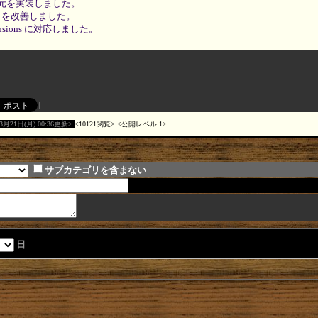
元を実装しました。
I を改善しました。
xtensions に対応しました。
03月21日(月) 00:36更新
10121閲覧
公開レベル 1
サブカテゴリを含まない
日