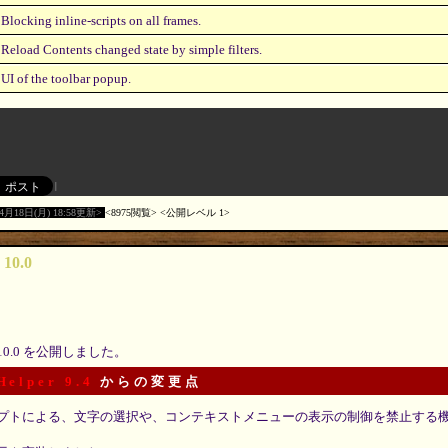
Blocking inline-scripts on all frames.
Reload Contents changed state by simple filters.
UI of the toolbar popup.
04月18日(月) 18:58更新
8975閲覧
公開レベル 1
 10.0
10.0 を公開しました。
Helper 9.4
からの変更点
プトによる、文字の選択や、コンテキストメニューの表示の制御を禁止する