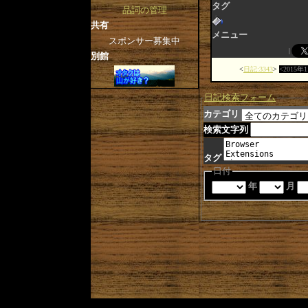
タグ
品詞の管理
共有
メニュー
スポンサー募集中
別館
日記:3343
2015年
日記検索フォーム
カテゴリ
検索文字列
タグ
日付
年
月