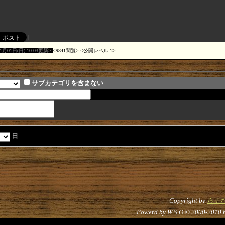
11月01日(日) 10:03更新
9841閲覧
公開レベル 1
サブカテゴリを含まない
日
Copyright by
らく
Powerd by W.S.O © 2000-2010 