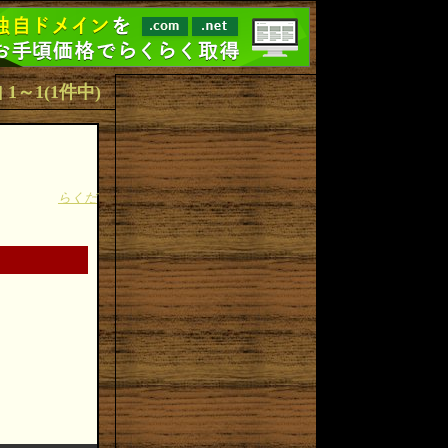
s] 1～1(1件中)
らくだ