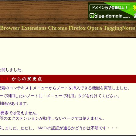
ser Extensions Chrome Firefox Opera TaggingNote
を公開しました。
 1.1
からの変更点
編集可能要素のコンテキストメニューからノートを挿入できる機能を実装しました。
ーで利用したいノートに「メニューで利用」タグを付けてください。
制限があります。
me 上の要素では使えません。
oper 等のエクステンションが動作しないページでは使えません。
 に対応しました。ただし、 AMO の認証が通るかどうかは不明です・・・