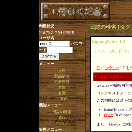
利用状況
日誌の検索 [タグ:Brow
216.73.217.54
訪問者
ユーザ名
TaggingNotes 1.2
パスワ
ード
2015年03月25日(水)
メニュー
TaggingNotes
1.2 
入口
製品情報
TaggingNotes
更新履歴
textarea や
倉庫
コンテキストメニュ
名簿
ご案内
この機能には以下の
機能メニュー
frame/ifra
日誌の検索
Opera
Devel
RSS
ヘルプ
また、 Firefox
管理メニュー