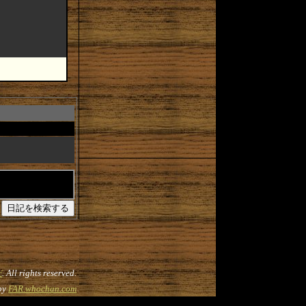
だ
. All rights reserved.
by
FAR.whochan.com