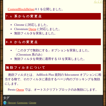
らくだ
ContentBlockHelper
8.1 を公開しました。
7.x 系からの変更点
Chrome に対応しました。
Chromium
Opera
に対応しました。
無効フィルタを実装しました。
8.0 からの変更点
「このタブで無効にする」オプションを実装しました。
（Chromium 系のみ）
無効フィルタを簡便に適用する UI を実装しました。
無効フィルタについて
無効フィルタ
とは、 AdBlock Plus 規則の $document オプションに相
当する物で、そのフィルタに適合するページ内のブロッキングを無効
にします。
Presto
Opera
では、オートスクリプトブロックのみ無効にします。
タグ
Browser
Extensions
Chrome