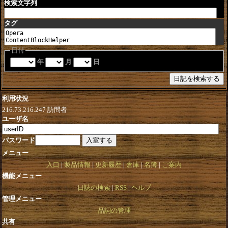
検索文字列
タグ
日付
年
月
日
利用状況
216.73.216.247
訪問者
ユーザ名
パスワード
メニュー
入口
製品情報
更新履歴
倉庫
名簿
ご案内
機能メニュー
日誌の検索
RSS
ヘルプ
管理メニュー
品詞の管理
共有