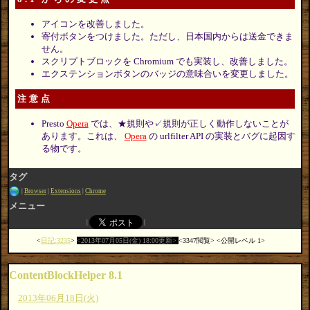
アイコンを改善しました。
寄付ボタンをつけました。ただし、日本国内からは送金できま
せん。
スクリプトブロックを Chromium でも実装し、改善しました。
エクステンションボタンのバッジの意味合いを変更しました。
注意点
Presto
Opera
では、★規則や✓規則が正しく動作しないことが
あります。これは、
Opera
の urlfilter API の実装とバグに起因す
る物です。
タグ
Browser
Extensions
Chrome
メニュー
日記:3235
2013年07月05日(金) 18:00更新
3347閲覧
公開レベル 1
ContentBlockHelper 8.1
2013年06月18日(火)