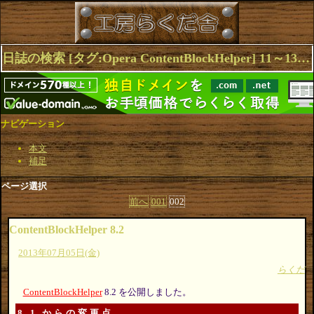
日誌の検索 [タグ:Opera ContentBlockHelper] 11～13(13件中)
ナビゲーション
本文
補足
ページ選択
前へ
001
002
ContentBlockHelper 8.2
2013年07月05日(金)
らくだ
ContentBlockHelper
8.2 を公開しました。
8.1 からの変更点