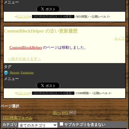
メニュー
日記:3232
2013年06月18日(火) 11:44更新
3631閲覧
公開レベル 1
ContentBlockHelper の古い更新履歴
らくだ
ContentBlockHelper
のページは移動しました。
～続きがあります～
タグ
Browser
Extensions
メニュー
日記:3162
2013年06月18日(火) 11:42更新
13389閲覧
公開レベル 1
ページ選択
前へ
001
002
日記検索フォーム
カテゴリ
サブカテゴリを含まない