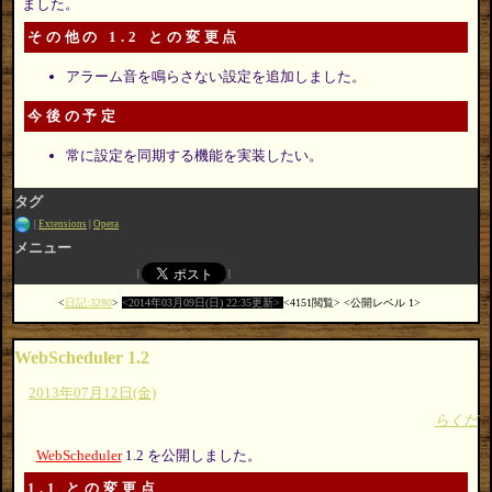
ました。
その他の 1.2 との変更点
アラーム音を鳴らさない設定を追加しました。
今後の予定
常に設定を同期する機能を実装したい。
タグ
Extensions
Opera
メニュー
日記:3280
2014年03月09日(日) 22:35更新
4151閲覧
公開レベル 1
WebScheduler 1.2
2013年07月12日(金)
らくだ
WebScheduler
1.2 を公開しました。
1.1 との変更点