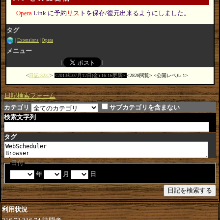
Opera
Link に予約
リス
トを保存/復元出来るようにしました。
タグ
Extensions
Opera
メニュー
日記:3237
2013年07月12日(金) 16:16更新
2828閲覧
公開レベル 1
日記検索フォーム
カテゴリ
サブカテゴリを含まない
検索文字列
タグ
日付
年
月
日
利用状況