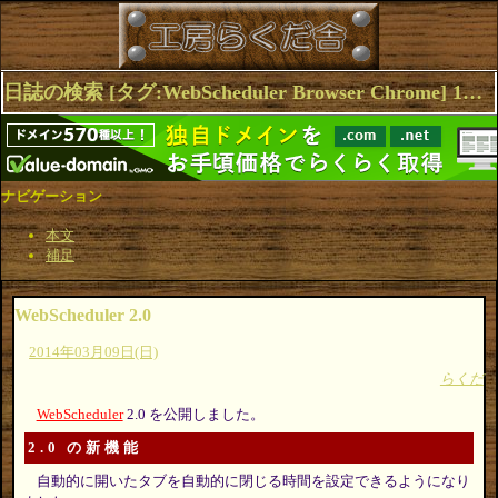
日誌の検索 [タグ:WebScheduler Browser Chrome] 1～2(2件中)
ナビゲーション
本文
補足
WebScheduler 2.0
2014年03月09日(日)
らくだ
WebScheduler
2.0 を公開しました。
2.0 の新機能
自動的に開いたタブを自動的に閉じる時間を設定できるようになり