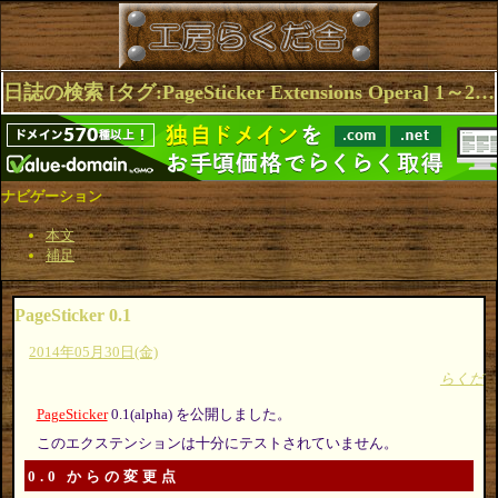
日誌の検索 [タグ:PageSticker Extensions Opera] 1～2(2件中)
ナビゲーション
本文
補足
PageSticker 0.1
2014年05月30日(金)
らくだ
PageSticker
0.1(alpha) を公開しました。
このエクステンションは十分にテストされていません。
0.0 からの変更点