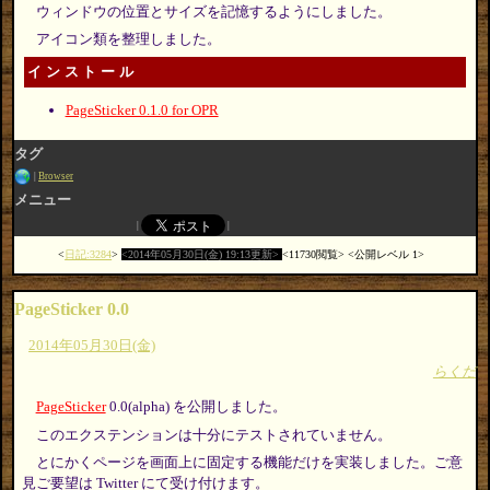
ウィンドウの位置とサイズを記憶するようにしました。
アイコン類を整理しました。
インストール
PageSticker 0.1.0 for OPR
タグ
Browser
メニュー
日記:3284
2014年05月30日(金) 19:13更新
11730閲覧
公開レベル 1
PageSticker 0.0
2014年05月30日(金)
らくだ
PageSticker
0.0(alpha) を公開しました。
このエクステンションは十分にテストされていません。
とにかくページを画面上に固定する機能だけを実装しました。ご意
見ご要望は Twitter にて受け付けます。