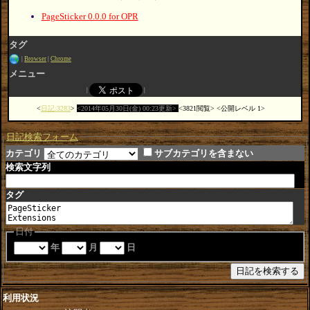
PageSticker 0.0.0 for OPR
タグ
Browser
Chrome
メニュー
日記:3283
2014年05月30日(金) 00:23更新
3821閲覧
公開レベル 1
日記検索フォーム
カテゴリ
サブカテゴリを含まない
検索文字列
タグ
日付
年
月
日
利用状況