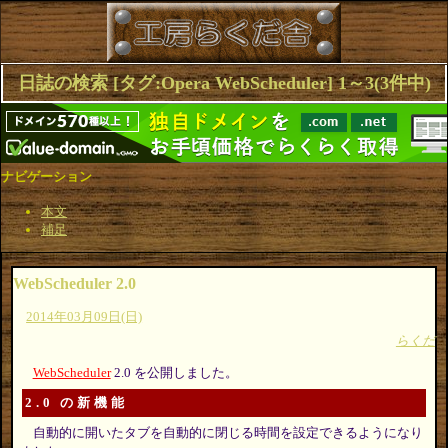
日誌の検索 [タグ:Opera WebScheduler] 1～3(3件中)
ナビゲーション
本文
補足
WebScheduler 2.0
2014年03月09日(日)
らくだ
WebScheduler
2.0 を公開しました。
2.0 の新機能
自動的に開いたタブを自動的に閉じる時間を設定できるようになり