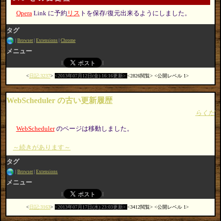
Opera
Link に予約
リス
トを保存/復元出来るようにしました。
タグ
Browser
Extensions
Chrome
メニュー
日記:3237
2013年07月12日(金) 16:16更新
2826閲覧
公開レベル 1
WebScheduler の古い更新履歴
らくだ
WebScheduler
のページは移動しました。
～続きがあります～
タグ
Browser
Extensions
メニュー
日記:3163
2013年07月17日(水) 23:03更新
3412閲覧
公開レベル 1