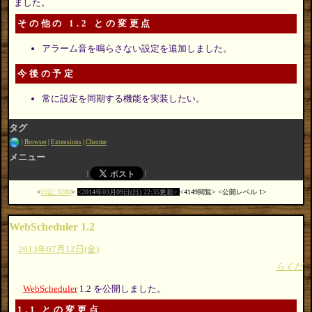
ました。
その他の 1.2 との変更点
アラーム音を鳴らさない設定を追加しました。
今後の予定
常に設定を同期する機能を実装したい。
タグ
Browser
Extensions
Chrome
メニュー
日記:3280
2014年03月09日(日) 22:35更新
4149閲覧
公開レベル 1
WebScheduler 1.2
2013年07月12日(金)
らくだ
WebScheduler
1.2 を公開しました。
1.1 との変更点