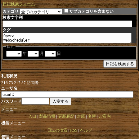
日記検索フォーム
カテゴリ
サブカテゴリを含まない
検索文字列
タグ
日付
年
月
日
利用状況
216.73.217.37
訪問者
ユーザ名
パスワード
メニュー
入口
製品情報
更新履歴
倉庫
名簿
ご案内
機能メニュー
日誌の検索
RSS
ヘルプ
管理メニュー