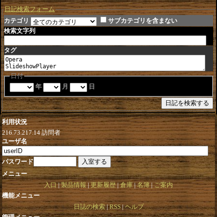
日記検索フォーム
カテゴリ
サブカテゴリを含まない
検索文字列
タグ
日付
年
月
日
利用状況
216.73.217.14
訪問者
ユーザ名
パスワード
メニュー
入口
製品情報
更新履歴
倉庫
名簿
ご案内
機能メニュー
日誌の検索
RSS
ヘルプ