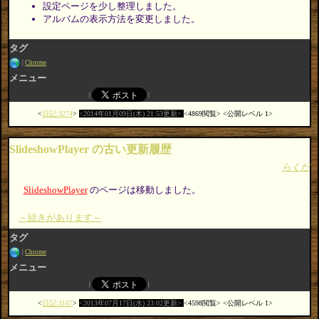
設定ページを少し整理しました。
アルバムの表示方法を変更しました。
タグ
Chrome
メニュー
日記:3274
2014年01月09日(木) 21:53更新
4869閲覧
公開レベル 1
SlideshowPlayer の古い更新履歴
らくだ
SlideshowPlayer
のページは移動しました。
～続きがあります～
タグ
Chrome
メニュー
日記:3167
2013年07月17日(水) 23:02更新
4598閲覧
公開レベル 1