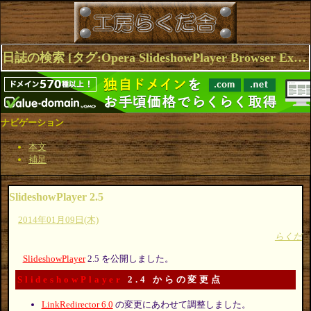
日誌の検索 [タグ:Opera SlideshowPlayer Browser Extensions Firefox] 1～2(2件中)
ナビゲーション
本文
補足
SlideshowPlayer 2.5
2014年01月09日(木)
らくだ
SlideshowPlayer
2.5 を公開しました。
SlideshowPlayer
2.4 からの変更点
LinkRedirector 6.0
の変更にあわせて調整しました。