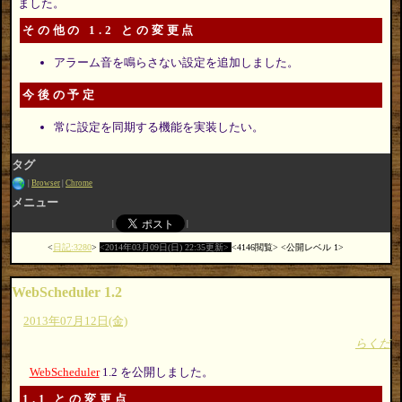
ました。
その他の 1.2 との変更点
アラーム音を鳴らさない設定を追加しました。
今後の予定
常に設定を同期する機能を実装したい。
タグ
Browser
Chrome
メニュー
日記:3280
2014年03月09日(日) 22:35更新
4146閲覧
公開レベル 1
WebScheduler 1.2
2013年07月12日(金)
らくだ
WebScheduler
1.2 を公開しました。
1.1 との変更点