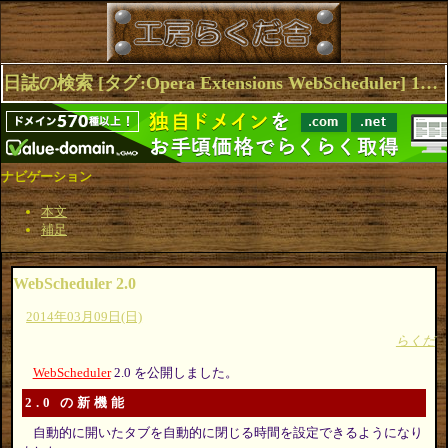
日誌の検索 [タグ:Opera Extensions WebScheduler] 1～3(3件中)
ナビゲーション
本文
補足
WebScheduler 2.0
2014年03月09日(日)
らくだ
WebScheduler
2.0 を公開しました。
2.0 の新機能
自動的に開いたタブを自動的に閉じる時間を設定できるようになり