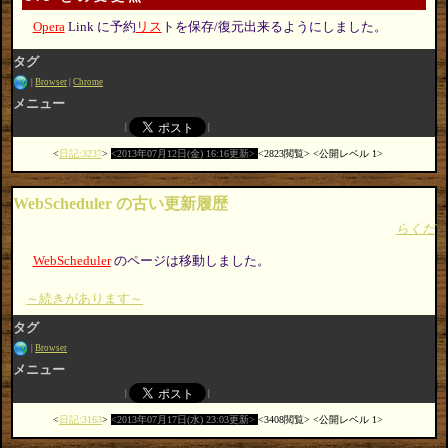
Opera
Link に予約
リス
トを保存/復元出来るようにしました。
タグ
Browser
Chrome
メニュー
日記:3237
2013年07月12日(金) 16:16更新
2823閲覧
公開レベル 1
WebScheduler の古い更新履歴
らくだ
WebScheduler
のページは移動しました。
～続きがあります～
タグ
Browser
メニュー
日記:3163
2013年07月17日(水) 23:03更新
3408閲覧
公開レベル 1