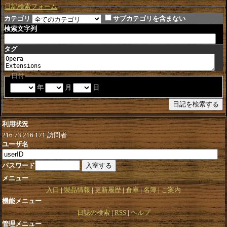
日記検索フォーム
カテゴリ
サブカテゴリを含まない
検索文字列
タグ
日付
年
月
日
利用状況
216.73.216.171
訪問者
ユーザ名
パスワード
メニュー
入口
製品情報
更新履歴
倉庫
名簿
ご案内
機能メニュー
日誌の検索
RSS
ヘルプ
管理メニュー