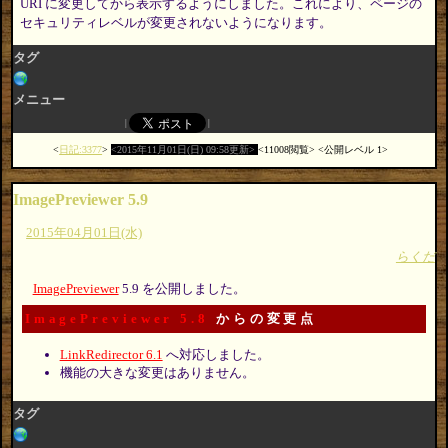
URI に変更してから表示するようにしました。これにより、ページの
セキュリティレベルが変更されないようになります。
タグ
メニュー
日記:3377
2015年11月01日(日) 09:58更新
11008閲覧
公開レベル 1
ImagePreviewer 5.9
2015年04月01日(水)
らくだ
ImagePreviewer
5.9 を公開しました。
ImagePreviewer 5.8
からの変更点
LinkRedirector 6.1
へ対応しました。
機能の大きな変更はありません。
タグ