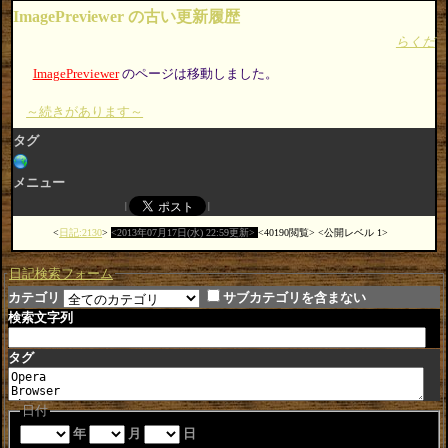
ImagePreviewer の古い更新履歴
らくだ
ImagePreviewer
のページは移動しました。
～続きがあります～
タグ
メニュー
日記:2130
2013年07月17日(水) 22:59更新
40190閲覧
公開レベル 1
日記検索フォーム
カテゴリ
サブカテゴリを含まない
検索文字列
タグ
日付
年
月
日