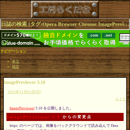
日誌の検索 [タグ:Opera Browser Chrome ImagePreviewer Firefox Extensions] 1～4(4件中)
ナビゲーション
本文
補足
ImagePreviewer 5.10
2015年11月01日(日)
らくだ
ImagePreviewer
5.10 を公開しました。
ImagePreviewer 5.9
からの変更点
https: のページでは、画像をバックグラウンドで読み込んで Data