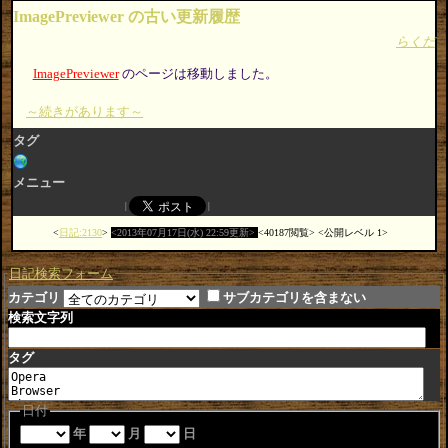
ImagePreviewer の古い更新履歴
らくだ
ImagePreviewer
のページは移動しました。
～続きがあります～
タグ
メニュー
日記:2130
2013年07月17日(水) 22:59更新
40187閲覧
公開レベル 1
日記検索フォーム
カテゴリ
サブカテゴリを含まない
検索文字列
タグ
日付
年
月
日