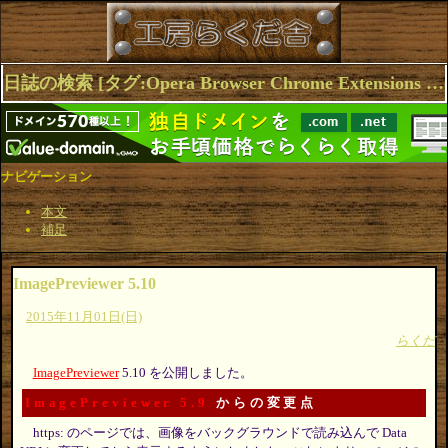
日誌の検索 [タグ:Opera Browser Chrome Extensions Firefox ImagePreviewer] 1～4(4件中)
ナビゲーション
本文
補足
ImagePreviewer 5.10
2015年11月01日(日)
らくだ
ImagePreviewer
5.10 を公開しました。
ImagePreviewer 5.9
からの変更点
https: のページでは、画像をバックグラウンドで読み込んで Data