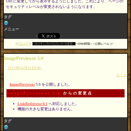
URI に変更してから表示するようにしました。これにより、ページの
セキュリティレベルが変更されないようになります。
タグ
メニュー
日記:3377
2015年11月01日(日) 09:58更新
10984閲覧
公開レベル 1
ImagePreviewer 5.9
2015年04月01日(水)
らくだ
ImagePreviewer
5.9 を公開しました。
ImagePreviewer 5.8
からの変更点
LinkRedirector 6.1
へ対応しました。
機能の大きな変更はありません。
タグ