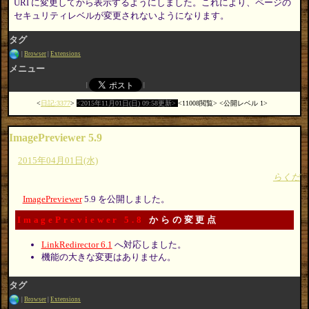
URI に変更してから表示するようにしました。これにより、ページの
セキュリティレベルが変更されないようになります。
タグ
Browser
Extensions
メニュー
日記:3377
2015年11月01日(日) 09:58更新
11008閲覧
公開レベル 1
ImagePreviewer 5.9
2015年04月01日(水)
らくだ
ImagePreviewer
5.9 を公開しました。
ImagePreviewer 5.8
からの変更点
LinkRedirector 6.1
へ対応しました。
機能の大きな変更はありません。
タグ
Browser
Extensions