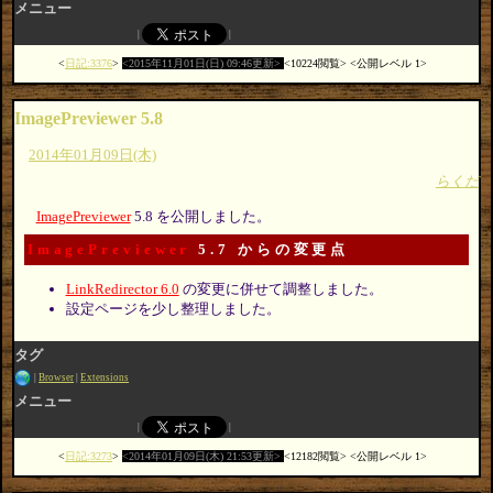
メニュー
日記:3376
2015年11月01日(日) 09:46更新
10224閲覧
公開レベル 1
ImagePreviewer 5.8
2014年01月09日(木)
らくだ
ImagePreviewer
5.8 を公開しました。
ImagePreviewer
5.7 からの変更点
LinkRedirector 6.0
の変更に併せて調整しました。
設定ページを少し整理しました。
タグ
Browser
Extensions
メニュー
日記:3273
2014年01月09日(木) 21:53更新
12182閲覧
公開レベル 1