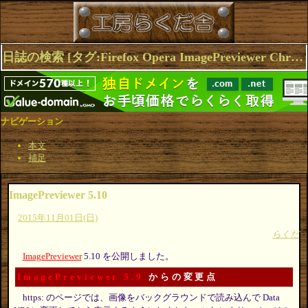
日誌の検索 [タグ:Firefox Opera ImagePreviewer Chrome] 1～4(4件中)
ナビゲーション
本文
補足
ImagePreviewer 5.10
2015年11月01日(日)
らくだ
ImagePreviewer
5.10 を公開しました。
ImagePreviewer 5.9
からの変更点
https: のページでは、画像をバックグラウンドで読み込んで Data