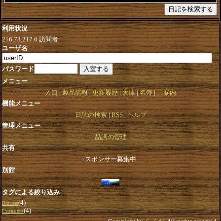
利用状況
216.73.217.6
訪問者
ユーザ名
パスワード
メニュー
入口
製品情報
更新履歴
倉庫
名簿
ご案内
機能メニュー
日誌の検索
RSS
ヘルプ
管理メニュー
品詞の管理
共有
スポンサー募集中
別館
タグによる絞り込み
(4)
Browser
(4)
Extensions