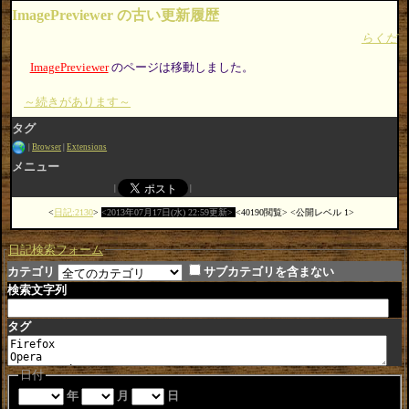
ImagePreviewer の古い更新履歴
らくだ
ImagePreviewer
のページは移動しました。
～続きがあります～
タグ
Browser
Extensions
メニュー
日記:2130
2013年07月17日(水) 22:59更新
40190閲覧
公開レベル 1
日記検索フォーム
カテゴリ
サブカテゴリを含まない
検索文字列
タグ
日付
年
月
日