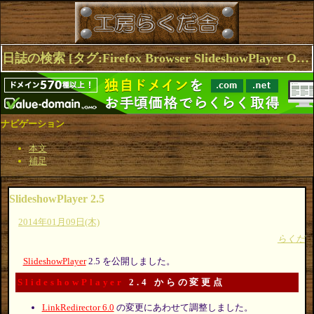
日誌の検索 [タグ:Firefox Browser SlideshowPlayer Opera] 1～2(2件中)
ナビゲーション
本文
補足
SlideshowPlayer 2.5
2014年01月09日(木)
らくだ
SlideshowPlayer
2.5 を公開しました。
SlideshowPlayer
2.4 からの変更点
LinkRedirector 6.0
の変更にあわせて調整しました。