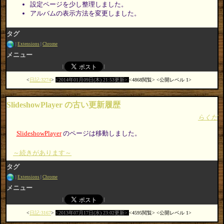
設定ページを少し整理しました。
アルバムの表示方法を変更しました。
タグ
Extensions
Chrome
メニュー
日記:3274
2014年01月09日(木) 21:53更新
4868閲覧
公開レベル 1
SlideshowPlayer の古い更新履歴
らくだ
SlideshowPlayer
のページは移動しました。
～続きがあります～
タグ
Extensions
Chrome
メニュー
日記:3167
2013年07月17日(水) 23:02更新
4595閲覧
公開レベル 1