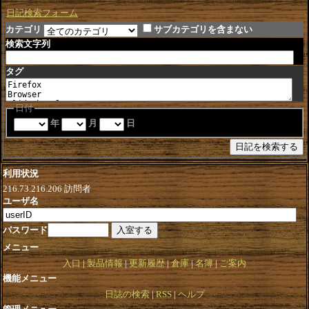
日記検索フォーム
カテゴリ
サブカテゴリを含まない
検索文字列
タグ
日付
年
月
日
利用状況
216.73.216.206
訪問者
ユーザ名
パスワード
メニュー
入口
製品情報
更新履歴
倉庫
名簿
ご案内
機能メニュー
日誌の検索
RSS
ヘルプ