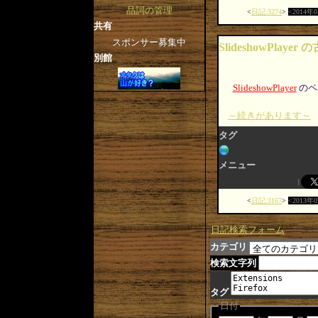
品詞の管理
日記:3274
2014年
共有
スポンサー募集中
SlideshowPlaye
別館
SlideshowPlayer
のペ
～続きがあります～
タグ
メニュー
日記:3167
2013年
日記検索フォーム
カテゴリ
検索文字列
タグ
日付