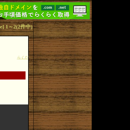
me] 1～2(2件中)
らくだ