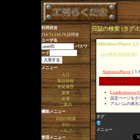
利用状況
日誌の検索 [タグ:Extens
216.73.216.79
訪問者
ユーザ名
SlideshowPlayer 2.5
パスワ
ード
2014年01月09日(木)
メニュー
SlideshowPlayer
2.
入口
製品情報
SlideshowPla
更新履歴
LinkRedirector 6
倉庫
設定ページを少
名簿
アルバムの表示
ご案内
機能メニュー
タグ
日誌の検索
RSS
メニュー
ヘルプ
管理メニュー