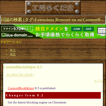
日誌の検索 [タグ:Extensions Browser en en/ContentBlockHelper] 1～3(3件中)
ナビゲーション
本文
補足
ContentBlockHelper 8.3
2013年07月11日(木)
らくだ
ContentBlockHelper
8.3 is published.
Changes from 8.2
Get the fastest blocking engine on Chromium.