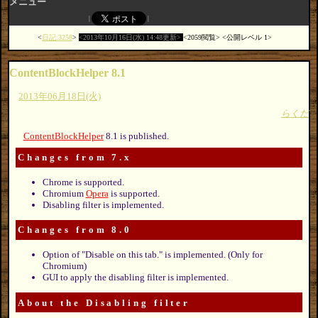
メニュー
日記:3258
2013年10月16日(水) 14:48更新
2059閲覧
公開レベル 1
ContentBlockHelper 8.1
2013年06月18日(火)
らくだ
ContentBlockHelper
8.1 is published.
Changes from 7.x
Chrome is supported.
Chromium
Opera
is supported.
Disabling filter is implemented.
Changes from 8.0
Option of "Disable on this tab." is implemented. (Only for
Chromium)
GUI to apply the disabling filter is implemented.
About the Disabling filter