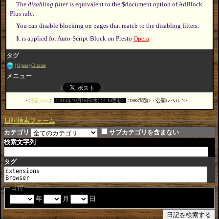
The
disabling filter
is equivalent to the $document option of AdBlock
Plus rule.
You can disable blocking on pages that match to the disabling filters.
It is applied for Auto-Script-Block on Presto
Opera
.
タグ
Opera
Chrome
メニュー
日記:3257
2013年10月16日(水) 14:10更新
1888閲覧
公開レベル 1
日記検索フォーム
カテゴリ
サブカテゴリを含まない
検索文字列
タグ
日付
年
月
日