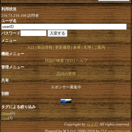
利用状況
216.73.216.108
訪問者
ユーザ名
パスワード
メニュー
入口
製品情報
更新履歴
倉庫
名簿
ご案内
機能メニュー
日誌の検索
RSS
ヘルプ
管理メニュー
品詞の管理
共有
スポンサー募集中
別館
タグによる絞り込み
(3)
Chrome
(3)
Opera
Copyright by
らくだ
. All rights reserved.
Powerd by W.S.O © 2000-2010 by
FAR.whochan.com