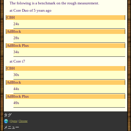
The folowing is a benchmark on the rough measurement.
at Core Duo of 5 years ago
CBH
24s
AdBlock
28s
AdBlock Plus
34s
at Core i7
CBH
30s
AdBlock
44s
AdBlock Plus
49s
タグ
Opera
Chrome
メニュー