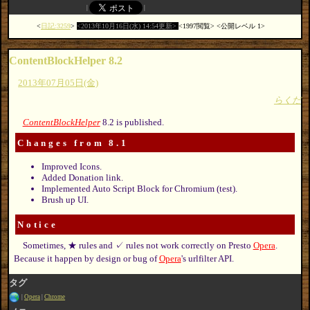
日記:3259
2013年10月16日(水) 14:54更新
1997閲覧
公開レベル 1
ContentBlockHelper 8.2
2013年07月05日(金)
らくだ
ContentBlockHelper
8.2 is published.
Changes from 8.1
Improved Icons.
Added Donation link.
Implemented Auto Script Block for Chromium (test).
Brush up UI.
Notice
Sometimes, ★ rules and ✓ rules not work correctly on Presto
Opera
.
Because it happen by design or bug of
Opera
's urlfilter API.
タグ
Opera
Chrome