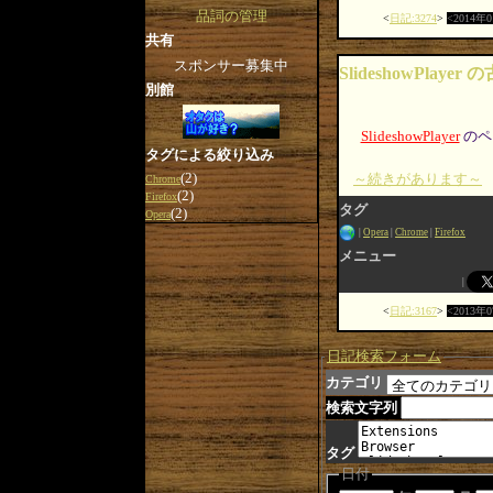
品詞の管理
日記:3274
2014年
共有
スポンサー募集中
SlideshowPlaye
別館
SlideshowPlayer
のペ
タグによる絞り込み
(2)
～続きがあります～
Chrome
(2)
Firefox
タグ
(2)
Opera
Opera
Chrome
Firefox
メニュー
日記:3167
2013年
日記検索フォーム
カテゴリ
検索文字列
タグ
日付