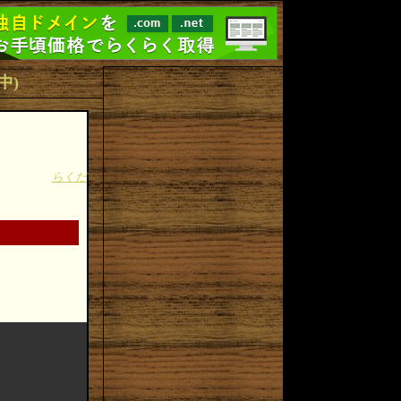
件中)
らくだ