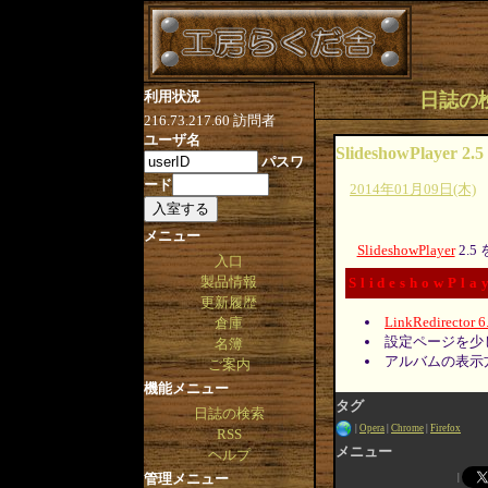
利用状況
日誌の検索 
216.73.217.60
訪問者
ユーザ名
SlideshowPlayer 2.5
パスワ
ード
2014年01月09日(木)
メニュー
SlideshowPlayer
2.
入口
製品情報
SlideshowPla
更新履歴
LinkRedirector 6
倉庫
設定ページを少
名簿
アルバムの表示
ご案内
機能メニュー
タグ
日誌の検索
Opera
Chrome
Firefox
RSS
メニュー
ヘルプ
管理メニュー