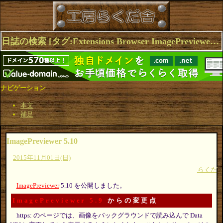
日誌の検索 [タグ:Extensions Browser ImagePreviewer] 1～4(4件中)
ナビゲーション
本文
補足
ImagePreviewer 5.10
2015年11月01日(日)
らくだ
ImagePreviewer
5.10 を公開しました。
ImagePreviewer 5.9
からの変更点
https: のページでは、画像をバックグラウンドで読み込んで Data