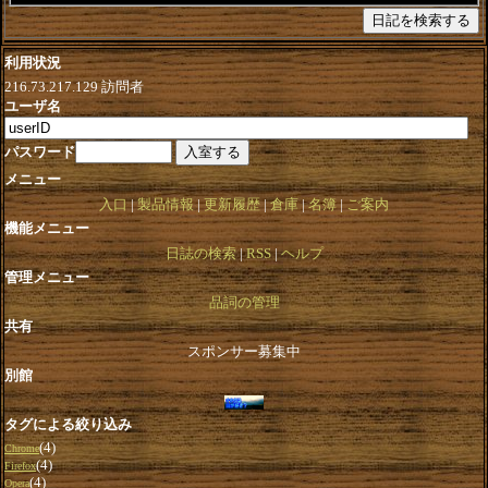
利用状況
216.73.217.129
訪問者
ユーザ名
パスワード
メニュー
入口
製品情報
更新履歴
倉庫
名簿
ご案内
機能メニュー
日誌の検索
RSS
ヘルプ
管理メニュー
品詞の管理
共有
スポンサー募集中
別館
タグによる絞り込み
(4)
Chrome
(4)
Firefox
(4)
Opera