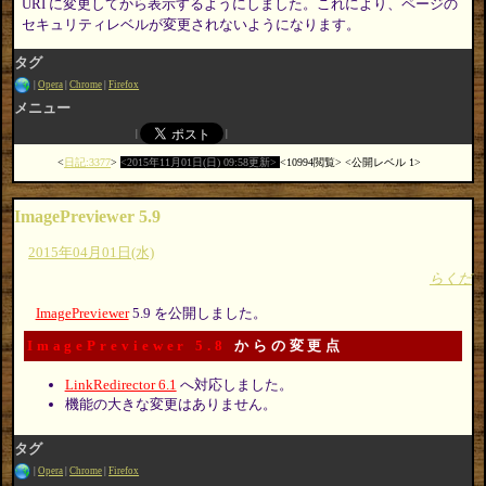
URI に変更してから表示するようにしました。これにより、ページの
セキュリティレベルが変更されないようになります。
タグ
Opera
Chrome
Firefox
メニュー
日記:3377
2015年11月01日(日) 09:58更新
10994閲覧
公開レベル 1
ImagePreviewer 5.9
2015年04月01日(水)
らくだ
ImagePreviewer
5.9 を公開しました。
ImagePreviewer 5.8
からの変更点
LinkRedirector 6.1
へ対応しました。
機能の大きな変更はありません。
タグ
Opera
Chrome
Firefox