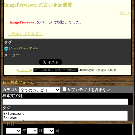
ImagePreviewer の古い更新履歴
らくだ
ImagePreviewer
のページは移動しました。
～続きがあります～
タグ
Opera
Chrome
Firefox
メニュー
日記:2130
2013年07月17日(水) 22:59更新
40187閲覧
公開レベル 1
日記検索フォーム
カテゴリ
サブカテゴリを含まない
検索文字列
タグ
日付
年
月
日