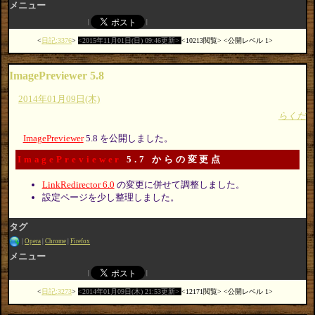
メニュー
日記:3376
2015年11月01日(日) 09:46更新
10213閲覧
公開レベル 1
ImagePreviewer 5.8
2014年01月09日(木)
らくだ
ImagePreviewer
5.8 を公開しました。
ImagePreviewer
5.7 からの変更点
LinkRedirector 6.0
の変更に併せて調整しました。
設定ページを少し整理しました。
タグ
Opera
Chrome
Firefox
メニュー
日記:3273
2014年01月09日(木) 21:53更新
12171閲覧
公開レベル 1