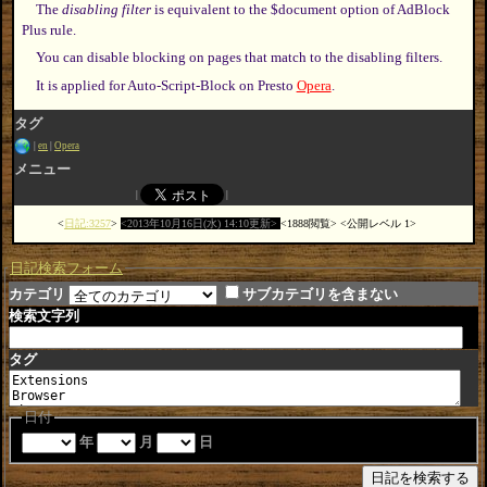
The
disabling filter
is equivalent to the $document option of AdBlock
Plus rule.
You can disable blocking on pages that match to the disabling filters.
It is applied for Auto-Script-Block on Presto
Opera
.
タグ
en
Opera
メニュー
日記:3257
2013年10月16日(水) 14:10更新
1888閲覧
公開レベル 1
日記検索フォーム
カテゴリ
サブカテゴリを含まない
検索文字列
タグ
日付
年
月
日