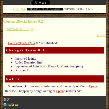
日記:3259
2013年10月16日(水) 14:54更新
1996閲覧
公開レベル 1
ContentBlockHelper 8.2
2013年07月05日(金)
らくだ
ContentBlockHelper
8.2 is published.
Changes from 8.1
Improved Icons.
Added Donation link.
Implemented Auto Script Block for Chromium (test).
Brush up UI.
Notice
Sometimes, ★ rules and ✓ rules not work correctly on Presto
Opera
.
Because it happen by design or bug of
Opera
's urlfilter API.
タグ
en
Opera