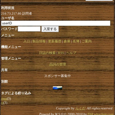
利用状況
216.73.217.80
訪問者
ユーザ名
パスワード
メニュー
入口
製品情報
更新履歴
倉庫
名簿
ご案内
機能メニュー
日誌の検索
RSS
ヘルプ
管理メニュー
品詞の管理
共有
スポンサー募集中
別館
タグによる絞り込み
(3)
Opera
(3)
en
Copyright by
らくだ
. All rights reserved.
Powerd by W.S.O © 2000-2010 by
FAR.whochan.com