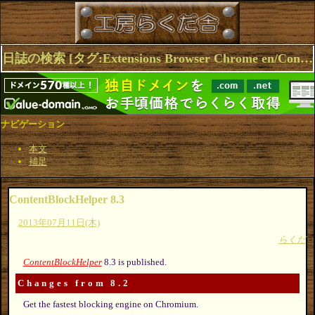
日誌の検索 [タグ:Extensions Browser Chrome en/ContentBlockHelper] 1～3(3件中)
ナビゲーション
本文
補足
ContentBlockHelper 8.3
2013年07月11日(木)
らくだ
ContentBlockHelper
8.3 is published.
Changes from 8.2
Get the fastest blocking engine on Chromium.