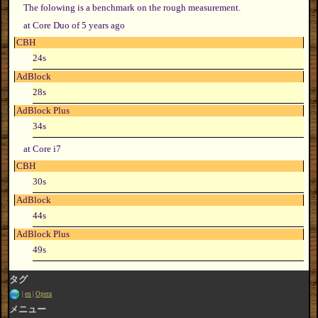
The folowing is a benchmark on the rough measurement.
at Core Duo of 5 years ago
CBH
24s
AdBlock
28s
AdBlock Plus
34s
at Core i7
CBH
30s
AdBlock
44s
AdBlock Plus
49s
タグ
en
Opera
メニュー