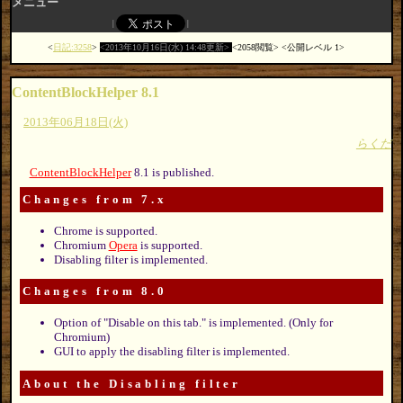
メニュー
日記:3258
2013年10月16日(水) 14:48更新
2058閲覧
公開レベル 1
ContentBlockHelper 8.1
2013年06月18日(火)
らくだ
ContentBlockHelper
8.1 is published.
Changes from 7.x
Chrome is supported.
Chromium
Opera
is supported.
Disabling filter is implemented.
Changes from 8.0
Option of "Disable on this tab." is implemented. (Only for
Chromium)
GUI to apply the disabling filter is implemented.
About the Disabling filter