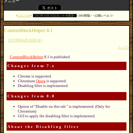
メニュー
日記:3258
2013年10月16日(水) 14:48更新
2063閲覧
公開レベル 1
ContentBlockHelper 8.1
2013年06月18日(火)
らくだ
ContentBlockHelper
8.1 is published.
Changes from 7.x
Chrome is supported.
Chromium
Opera
is supported.
Disabling filter is implemented.
Changes from 8.0
Option of "Disable on this tab." is implemented. (Only for
Chromium)
GUI to apply the disabling filter is implemented.
About the Disabling filter