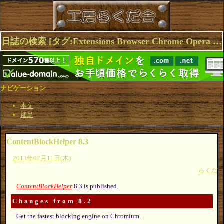
日誌の検索 [タグ:Extensions Browser Chrome Opera en/ContentBlockHelper] 1～3(3件中)
ナビゲーション
本文
補足
ContentBlockHelper 8.3
2013年07月11日(木)
らくだ
ContentBlockHelper
8.3 is published.
Changes from 8.2
Get the fastest blocking engine on Chromium.