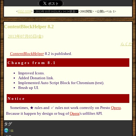
日記:3259
2013年10月16日(水) 14:54更新
2002閲覧
公開レベル 1
ContentBlockHelper 8.2
2013年07月05日(金)
らくだ
ContentBlockHelper
8.2 is published.
Changes from 8.1
Improved Icons.
Added Donation link.
Implemented Auto Script Block for Chromium (test).
Brush up UI.
Notice
Sometimes, ★ rules and ✓ rules not work correctly on Presto
Opera
.
Because it happen by design or bug of
Opera
's urlfilter API.
タグ
en