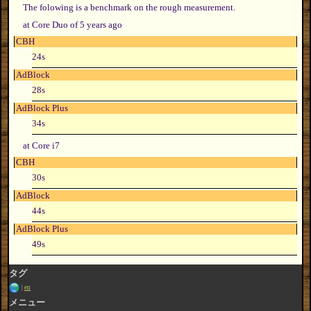
The folowing is a benchmark on the rough measurement.
at Core Duo of 5 years ago
CBH
24s
AdBlock
28s
AdBlock Plus
34s
at Core i7
CBH
30s
AdBlock
44s
AdBlock Plus
49s
タグ
en
メニュー