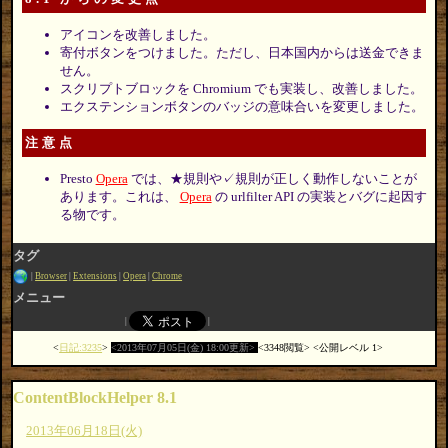
アイコンを改善しました。
寄付ボタンをつけました。ただし、日本国内からは送金できま
せん。
スクリプトブロックを Chromium でも実装し、改善しました。
エクステンションボタンのバッジの意味合いを変更しました。
注意点
Presto
Opera
では、★規則や✓規則が正しく動作しないことが
あります。これは、
Opera
の urlfilter API の実装とバグに起因す
る物です。
タグ
Browser
Extensions
Opera
Chrome
メニュー
日記:3235
2013年07月05日(金) 18:00更新
3348閲覧
公開レベル 1
ContentBlockHelper 8.1
2013年06月18日(火)