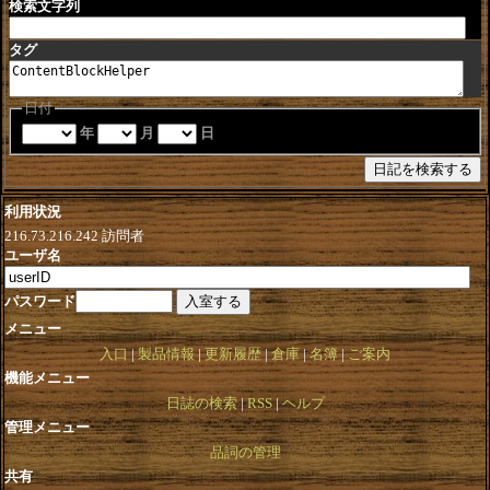
検索文字列
タグ
日付
年
月
日
利用状況
216.73.216.242
訪問者
ユーザ名
パスワード
メニュー
入口
製品情報
更新履歴
倉庫
名簿
ご案内
機能メニュー
日誌の検索
RSS
ヘルプ
管理メニュー
品詞の管理
共有