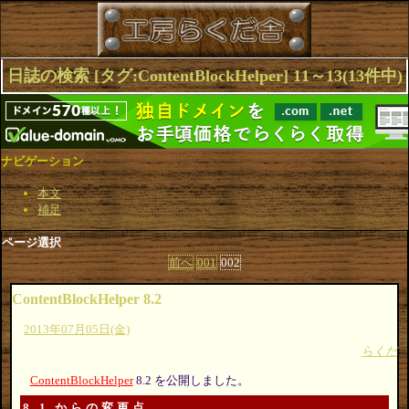
日誌の検索 [タグ:ContentBlockHelper] 11～13(13件中)
ナビゲーション
本文
補足
ページ選択
前へ
001
002
ContentBlockHelper 8.2
2013年07月05日(金)
らくだ
ContentBlockHelper
8.2 を公開しました。
8.1 からの変更点