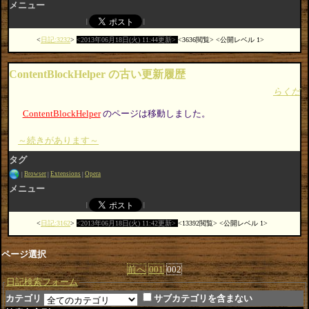
メニュー
日記:3232
2013年06月18日(火) 11:44更新
3636閲覧
公開レベル 1
ContentBlockHelper の古い更新履歴
らくだ
ContentBlockHelper
のページは移動しました。
～続きがあります～
タグ
Browser
Extensions
Opera
メニュー
日記:3162
2013年06月18日(火) 11:42更新
13392閲覧
公開レベル 1
ページ選択
前へ
001
002
日記検索フォーム
カテゴリ
サブカテゴリを含まない