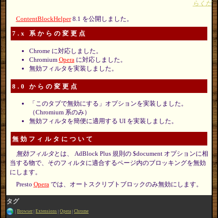
らくだ
ContentBlockHelper
8.1 を公開しました。
7.x 系からの変更点
Chrome に対応しました。
Chromium
Opera
に対応しました。
無効フィルタを実装しました。
8.0 からの変更点
「このタブで無効にする」オプションを実装しました。
（Chromium 系のみ）
無効フィルタを簡便に適用する UI を実装しました。
無効フィルタについて
無効フィルタ
とは、 AdBlock Plus 規則の $document オプションに相
当する物で、そのフィルタに適合するページ内のブロッキングを無効
にします。
Presto
Opera
では、オートスクリプトブロックのみ無効にします。
タグ
Browser
Extensions
Opera
Chrome