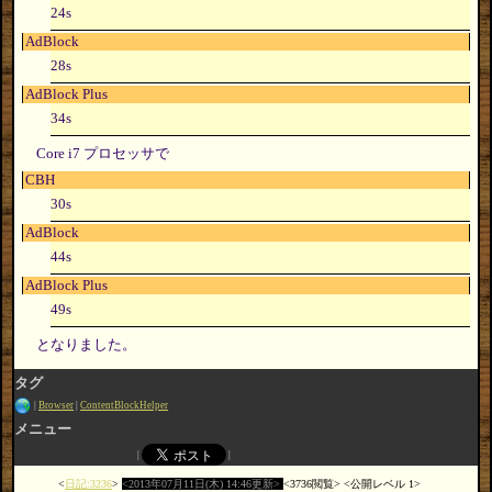
24s
AdBlock
28s
AdBlock Plus
34s
Core i7 プロセッサで
CBH
30s
AdBlock
44s
AdBlock Plus
49s
となりました。
タグ
Browser
ContentBlockHelper
メニュー
日記:3236
2013年07月11日(木) 14:46更新
3736閲覧
公開レベル 1