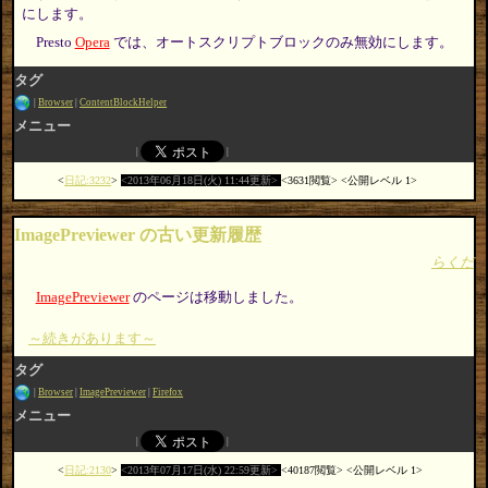
にします。
Presto
Opera
では、オートスクリプトブロックのみ無効にします。
タグ
Browser
ContentBlockHelper
メニュー
日記:3232
2013年06月18日(火) 11:44更新
3631閲覧
公開レベル 1
ImagePreviewer の古い更新履歴
らくだ
ImagePreviewer
のページは移動しました。
～続きがあります～
タグ
Browser
ImagePreviewer
Firefox
メニュー
日記:2130
2013年07月17日(水) 22:59更新
40187閲覧
公開レベル 1