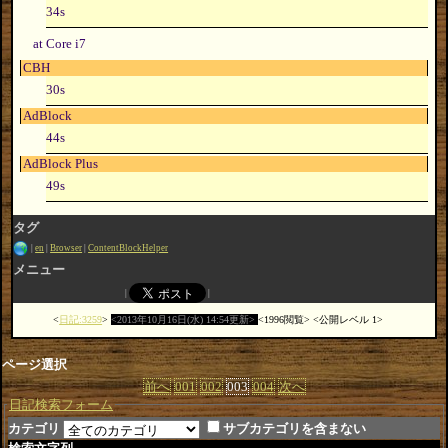
34s
at Core i7
CBH
30s
AdBlock
44s
AdBlock Plus
49s
タグ
en
Browser
ContentBlockHelper
メニュー
日記:3259
2013年10月16日(水) 14:54更新
1996閲覧
公開レベル 1
ページ選択
前へ
001
002
003
004
次へ
日記検索フォーム
カテゴリ
サブカテゴリを含まない