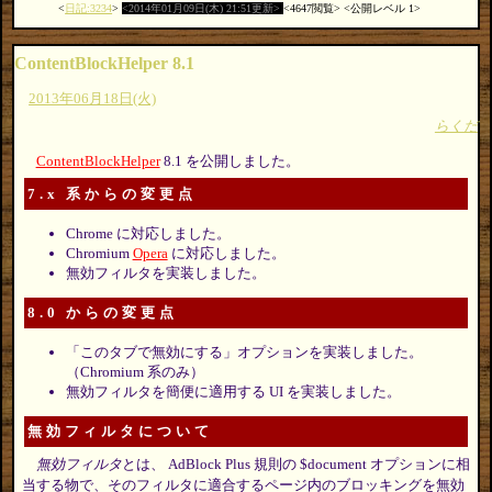
日記:3234
2014年01月09日(木) 21:51更新
4647閲覧
公開レベル 1
ContentBlockHelper 8.1
2013年06月18日(火)
らくだ
ContentBlockHelper
8.1 を公開しました。
7.x 系からの変更点
Chrome に対応しました。
Chromium
Opera
に対応しました。
無効フィルタを実装しました。
8.0 からの変更点
「このタブで無効にする」オプションを実装しました。
（Chromium 系のみ）
無効フィルタを簡便に適用する UI を実装しました。
無効フィルタについて
無効フィルタ
とは、 AdBlock Plus 規則の $document オプションに相
当する物で、そのフィルタに適合するページ内のブロッキングを無効