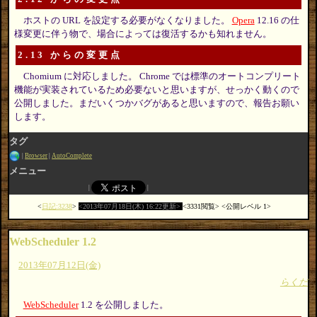
ホストの URL を設定する必要がなくなりました。
Opera
12.16 の仕
様変更に伴う物で、場合によっては復活するかも知れません。
2.13 からの変更点
Chomium に対応しました。 Chrome では標準のオートコンプリート
機能が実装されているため必要ないと思いますが、せっかく動くので
公開しました。まだいくつかバグがあると思いますので、報告お願い
します。
タグ
Browser
AutoComplete
メニュー
日記:3238
2013年07月18日(木) 16:22更新
3331閲覧
公開レベル 1
WebScheduler 1.2
2013年07月12日(金)
らくだ
WebScheduler
1.2 を公開しました。