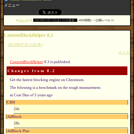
メニュー
日記:3167
2013年07月17日(水) 23:02更新
4595閲覧
公開レベル 1
ContentBlockHelper 8.3
2013年07月11日(木)
らくだ
ContentBlockHelper
8.3 is published.
Changes from 8.2
Get the fastest blocking engine on Chromium.
The folowing is a benchmark on the rough measurement.
at Core Duo of 5 years ago
CBH
24s
AdBlock
28s
AdBlock Plus