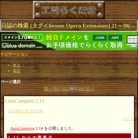
日誌の検索 [タグ:Chrome Opera Extensions] 21～30(32件中)
ナビゲーション
本文
補足
ページ選択
前へ
001
002
003
004
次へ
AutoComplete 2.14
2013年07月18日(木)
らくだ
AutoComplete
2.14 を公開しました。
2.12 からの変更点