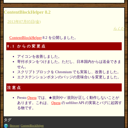
ContentBlockHelper 8.2
2013年07月05日(金)
らくだ
ContentBlockHelper
8.2 を公開しました。
8.1 からの変更点
アイコンを改善しました。
寄付ボタンをつけました。ただし、日本国内からは送金できま
せん。
スクリプトブロックを Chromium でも実装し、改善しました。
エクステンションボタンのバッジの意味合いを変更しました。
注意点
Presto
Opera
では、★規則や✓規則が正しく動作しないことが
あります。これは、
Opera
の urlfilter API の実装とバグに起因す
る物です。
タグ
Browser
ContentBlockHelper