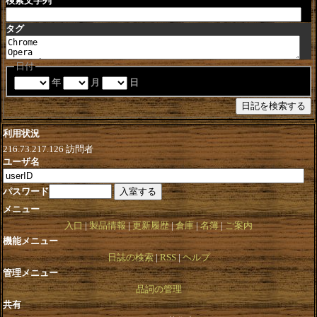
検索文字列
タグ
日付
年
月
日
利用状況
216.73.217.126
訪問者
ユーザ名
パスワード
メニュー
入口
製品情報
更新履歴
倉庫
名簿
ご案内
機能メニュー
日誌の検索
RSS
ヘルプ
管理メニュー
品詞の管理
共有