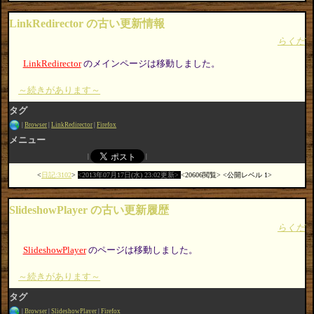
LinkRedirector の古い更新情報
らくだ
LinkRedirector
のメインページは移動しました。
～続きがあります～
タグ
Browser
LinkRedirector
Firefox
メニュー
日記:3102
2013年07月17日(水) 23:02更新
20606閲覧
公開レベル 1
SlideshowPlayer の古い更新履歴
らくだ
SlideshowPlayer
のページは移動しました。
～続きがあります～
タグ
Browser
SlideshowPlayer
Firefox