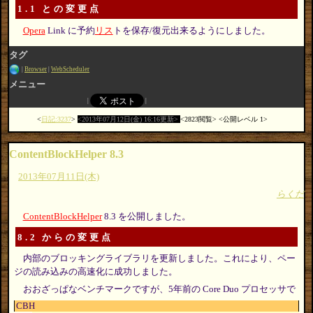
1.1 との変更点
Opera
Link に予約
リス
トを保存/復元出来るようにしました。
タグ
Browser
WebScheduler
メニュー
日記:3237
2013年07月12日(金) 16:16更新
2823閲覧
公開レベル 1
ContentBlockHelper 8.3
2013年07月11日(木)
らくだ
ContentBlockHelper
8.3 を公開しました。
8.2 からの変更点
内部のブロッキングライブラリを更新しました。これにより、ペー
ジの読み込みの高速化に成功しました。
おおざっぱなベンチマークですが、5年前の Core Duo プロセッサで
CBH