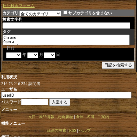
日記検索フォーム
カテゴリ
サブカテゴリを含まない
検索文字列
タグ
日付
年
月
日
利用状況
216.73.216.254
訪問者
ユーザ名
パスワード
メニュー
入口
製品情報
更新履歴
倉庫
名簿
ご案内
機能メニュー
日誌の検索
RSS
ヘルプ