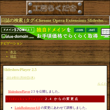
日誌の検索 [タグ:Chrome Opera Extensions SlideshowPlayer] 1～2(2件中)
ナビゲーション
本文
補足
SlideshowPlayer 2.5
2014年01月09日(木)
らくだ
SlideshowPlayer
2.5 を公開しました。
SlideshowPlayer
2.4 からの変更点
LinkRedirector 6.0
の変更にあわせて調整しました。