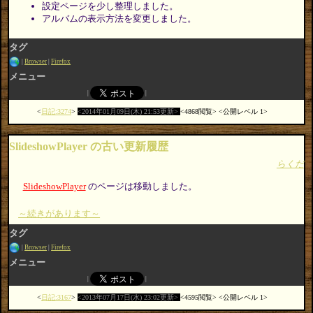
設定ページを少し整理しました。
アルバムの表示方法を変更しました。
タグ
Browser
Firefox
メニュー
日記:3274
2014年01月09日(木) 21:53更新
4868閲覧
公開レベル 1
SlideshowPlayer の古い更新履歴
らくだ
SlideshowPlayer
のページは移動しました。
～続きがあります～
タグ
Browser
Firefox
メニュー
日記:3167
2013年07月17日(水) 23:02更新
4595閲覧
公開レベル 1