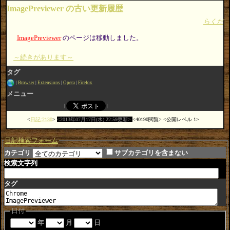
ImagePreviewer の古い更新履歴
らくだ
ImagePreviewer
のページは移動しました。
～続きがあります～
タグ
Browser
Extensions
Opera
Firefox
メニュー
日記:2130
2013年07月17日(水) 22:59更新
40190閲覧
公開レベル 1
日記検索フォーム
カテゴリ
サブカテゴリを含まない
検索文字列
タグ
日付
年
月
日