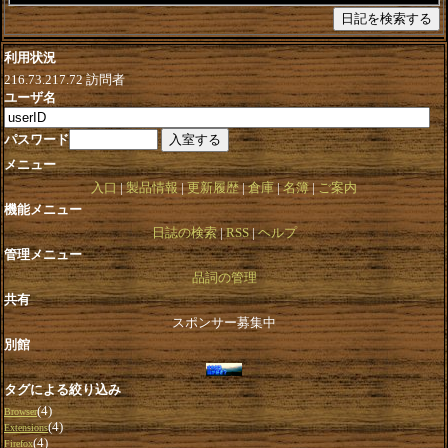
利用状況
216.73.217.72
訪問者
ユーザ名
パスワード
メニュー
入口
製品情報
更新履歴
倉庫
名簿
ご案内
機能メニュー
日誌の検索
RSS
ヘルプ
管理メニュー
品詞の管理
共有
スポンサー募集中
別館
タグによる絞り込み
(4)
Browser
(4)
Extensions
(4)
Firefox