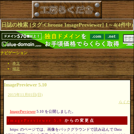
日誌の検索 [タグ:Chrome ImagePreviewer] 1～4(4件中)
ナビゲーション
本文
補足
ImagePreviewer 5.10
2015年11月01日(日)
らくだ
ImagePreviewer
5.10 を公開しました。
ImagePreviewer 5.9
からの変更点
https: のページでは、画像をバックグラウンドで読み込んで Data