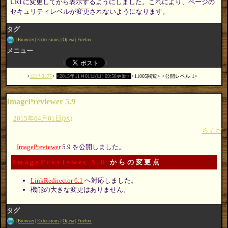
URI に変更してから表示するようにしました。これにより、ページの
セキュリティレベルが変更されないようになります。
タグ
Browser
Extensions
Opera
Firefox
メニュー
日記:3377
2015年11月01日(日) 09:58更新
11005閲覧
公開レベル 1
ImagePreviewer 5.9
2015年04月01日(水)
らくだ
ImagePreviewer
5.9 を公開しました。
ImagePreviewer 5.8
からの変更点
LinkRedirector 6.1
へ対応しました。
機能の大きな変更はありません。
タグ
Browser
Extensions
Opera
Firefox