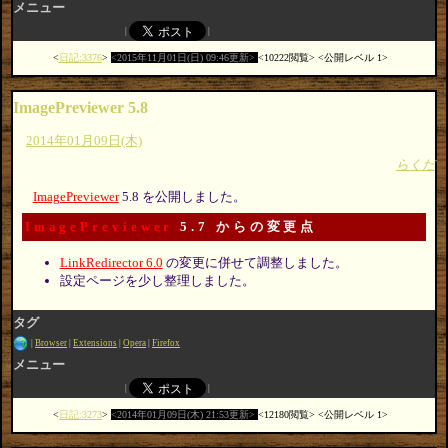
メニュー
日記:3376
2015年11月01日(日) 09:46更新
10222閲覧
公開レベル 1
ImagePreviewer 5.8
2014年01月09日(木)
らくだ
ImagePreviewer
5.8 を公開しました。
ImagePreviewer
5.7 からの変更点
LinkRedirector 6.0
の変更に併せて調整しました。
設定ページを少し整理しました。
タグ
Browser
Extensions
Opera
Firefox
メニュー
日記:3273
2014年01月09日(木) 21:53更新
12180閲覧
公開レベル 1