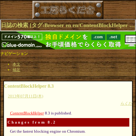
日誌の検索 [タグ:Browser en en/ContentBlockHelper Extensions] 1～3(3件中)
ナビゲーション
本文
補足
ContentBlockHelper 8.3
2013年07月11日(木)
らくだ
ContentBlockHelper
8.3 is published.
Changes from 8.2
Get the fastest blocking engine on Chromium.