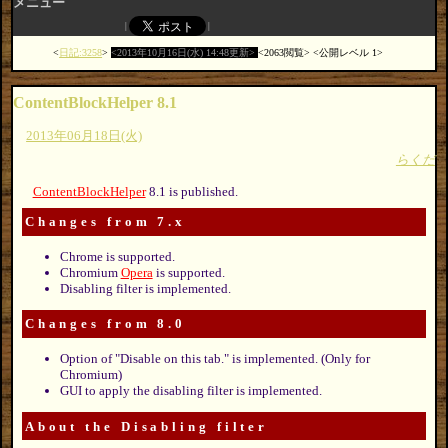
メニュー
日記:3258
2013年10月16日(水) 14:48更新
2063閲覧
公開レベル 1
ContentBlockHelper 8.1
2013年06月18日(火)
らくだ
ContentBlockHelper
8.1 is published.
Changes from 7.x
Chrome is supported.
Chromium
Opera
is supported.
Disabling filter is implemented.
Changes from 8.0
Option of "Disable on this tab." is implemented. (Only for
Chromium)
GUI to apply the disabling filter is implemented.
About the Disabling filter