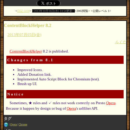
日記:3259
2013年10月16日(水) 14:54更新
2002閲覧
公開レベル 1
ContentBlockHelper 8.2
2013年07月05日(金)
らくだ
ContentBlockHelper
8.2 is published.
Changes from 8.1
Improved Icons.
Added Donation link.
Implemented Auto Script Block for Chromium (test).
Brush up UI.
Notice
Sometimes, ★ rules and ✓ rules not work correctly on Presto
Opera
.
Because it happen by design or bug of
Opera
's urlfilter API.
タグ
Opera
Chrome