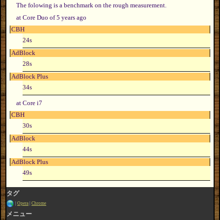
The folowing is a benchmark on the rough measurement.
at Core Duo of 5 years ago
CBH
24s
AdBlock
28s
AdBlock Plus
34s
at Core i7
CBH
30s
AdBlock
44s
AdBlock Plus
49s
タグ
Opera
Chrome
メニュー