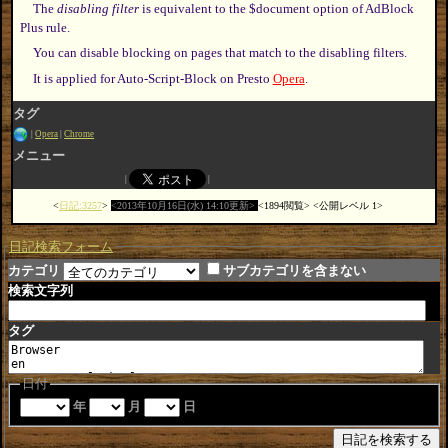
The
disabling filter
is equivalent to the $document option of AdBlock
Plus rule.
You can disable blocking on pages that match to the disabling filters.
It is applied for Auto-Script-Block on Presto
Opera
.
タグ
Opera
Chrome
メニュー
日記:3257
2013年10月16日(水) 14:10更新
1894閲覧
公開レベル 1
日記検索フォーム
カテゴリ
サブカテゴリを含まない
検索文字列
タグ
日付
年
月
日