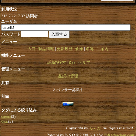
利用状況
216.73.217.32
訪問者
ユーザ名
パスワード
メニュー
入口
製品情報
更新履歴
倉庫
名簿
ご案内
機能メニュー
日誌の検索
RSS
ヘルプ
管理メニュー
品詞の管理
共有
スポンサー募集中
別館
タグによる絞り込み
(3)
Chrome
(3)
Opera
Copyright by
らくだ
. All rights reserved.
Powerd by W.S.O © 2000-2010 by
FAR.whochan.com